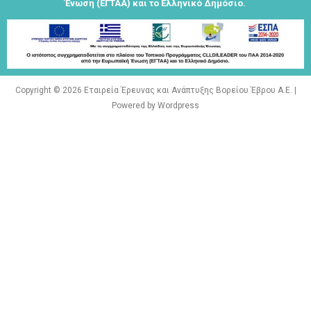
Eγγραφείτε
Ένωση (ΕΓΤΑΑ) και το Ελληνικό Δημόσιο.
εδώ στο
μητρώο
μελετητών
Copyright © 2026 Εταιρεία Έρευνας και Ανάπτυξης Βορείου Έβρου Α.Ε. |
Powered by Wordpress
Φόρμα
εγγραφής για
τον
δημιουργικό
τουρισμό
Φόρμα
εγγραφής