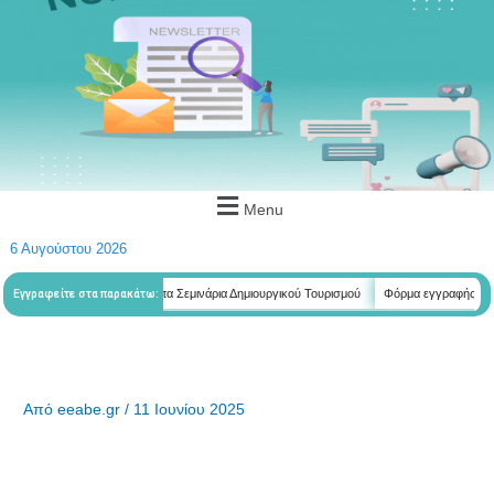
Menu
6 Αυγούστου 2026
τητών
Φόρμα εγγραφής στα Σεμινάρια Δημιουργικού Τουρισμού
Φόρμα εγγραφής στα ε
Εγγραφείτε στα παρακάτω:
Από
eeabe.gr
/
11 Ιουνίου 2025