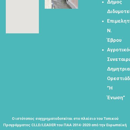
Δήμος
αναφοράς
της
Διδυμοτε
ταυτότητάς
Επιμελητ
μας"
Ν.
Έβρου
Αγροτικό
Εγγραφείτε
Συνεταιρ
εδω για να
Δημητρι
λαμβάνεται
όλα τα νέα
Ορεστιά
της
”Η
εταιρείας
μας
Ένωση”
Ο ιστότοπος συγχρηματοδοτείται στο πλαίσιο του Τοπικού
Προγράμματος CLLD/LEADER του ΠΑΑ 2014-2020 από την Ευρωπαϊκή