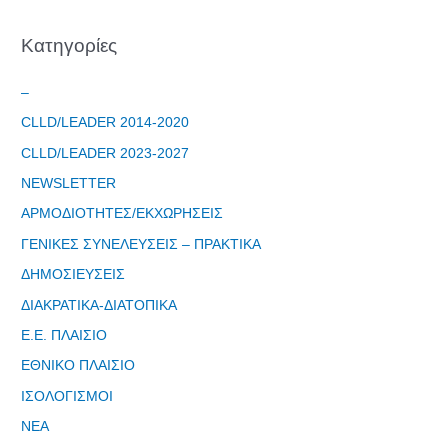
Εργαστήρι: "
Τα μνημεία
Kατηγορίες
μας είναι
σημεία
–
αναφοράς
της
CLLD/LEADER 2014-2020
ταυτότητάς
CLLD/LEADER 2023-2027
μας"
NEWSLETTER
ΑΡΜΟΔΙΟΤΗΤΕΣ/ΕΚΧΩΡΗΣΕΙΣ
ΓΕΝΙΚΕΣ ΣΥΝΕΛΕΥΣΕΙΣ – ΠΡΑΚΤΙΚΑ
ΔΗΜΟΣΙΕΥΣΕΙΣ
Εγγραφείτε
ΔΙΑΚΡΑΤΙΚΑ-ΔΙΑΤΟΠΙΚΑ
εδω για να
λαμβάνεται
Ε.Ε. ΠΛΑΙΣΙΟ
όλα τα νέα
ΕΘΝΙΚΟ ΠΛΑΙΣΙΟ
της
εταιρείας
ΙΣΟΛΟΓΙΣΜΟΙ
μας
ΝΕΑ