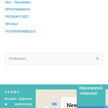
Νέα – Newsletter
ΠΡΟΓΡΑΜΜΑΤΑ
ΠΡΟΚΗΡΥΞΕΙΣ
Eγγραφείτε
ΠΡΟΦΙΛ
εδώ στο
ΥΠΟΠΑΡΕΜΒΑΣΕΙΣ
μητρώο
μελετητών
Α
ν
Φόρμα
α
εγγραφής για
τον
ζ
δημιουργικό
ή
τουρισμό
Ε.Ε.Α.Β.Ε.
τ
Εταιρία Έρευνας
η
& Ανάπτυξης
σ