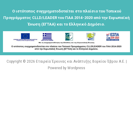
Τα μνημεία
Ο ιστότοπος συγχρηματοδοτείται στο πλαίσιο του Τοπικού
μας είναι
Προγράμματος CLLD/LEADER του ΠΑΑ 2014-2020 από την Ευρωπαϊκή
σημεία
Ένωση (ΕΓΤΑΑ) και το Ελληνικό Δημόσιο.
αναφοράς
της
ταυτότητάς
μας"
Copyright © 2026 Εταιρεία Έρευνας και Ανάπτυξης Βορείου Έβρου Α.Ε. |
Powered by Wordpress
Εγγραφείτε
εδω για να
λαμβάνεται
όλα τα νέα
της
εταιρείας
μας