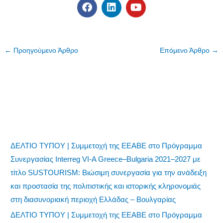
F
L
Y
a
i
o
c
n
u
e
k
t
b
e
u
o
d
b
←
Προηγούμενο Άρθρο
Επόμενο Άρθρο
→
o
i
e
k
n
ΔΕΛΤΙΟ ΤΥΠΟΥ | Συμμετοχή της ΕΕΑΒΕ στο Πρόγραμμα
Συνεργασίας Interreg VI-A Greece–Bulgaria 2021–2027 με
τίτλο SUSTOURISM: Βιώσιμη συνεργασία για την ανάδειξη
και προστασία της πολιτιστικής και ιστορικής κληρονομιάς
στη διασυνοριακή περιοχή Ελλάδας – Βουλγαρίας
ΔΕΛΤΙΟ ΤΥΠΟΥ | Συμμετοχή της ΕΕΑΒΕ στο Πρόγραμμα