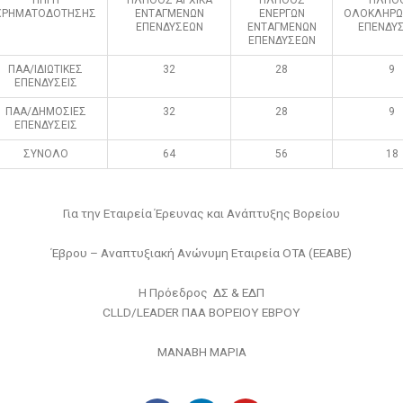
ΧΡΗΜΑΤΟΔΟΤΗΣΗΣ
ΕΝΤΑΓΜΕΝΩΝ
ΕΝΕΡΓΩΝ
ΟΛΟΚΛΗΡΩ
ΕΠΕΝΔΥΣΕΩΝ
ΕΝΤΑΓΜΕΝΩΝ
ΕΠΕΝΔΥ
ΕΠΕΝΔΥΣΕΩΝ
ΠΑΑ/ΙΔΙΩΤΙΚΕΣ
32
28
9
ΕΠΕΝΔΥΣΕΙΣ
ΠΑΑ/ΔΗΜΟΣΙΕΣ
32
28
9
ΕΠΕΝΔΥΣΕΙΣ
ΣΥΝΟΛΟ
64
56
18
Για την Εταιρεία Έρευνας και Ανάπτυξης Βορείου
Έβρου – Αναπτυξιακή Ανώνυμη Εταιρεία ΟΤΑ (ΕΕΑΒΕ)
Η Πρόεδρος ΔΣ & ΕΔΠ
CLLD/LEADER ΠΑΑ ΒΟΡΕΙΟΥ ΕΒΡΟΥ
ΜΑΝΑΒΗ ΜΑΡΙΑ