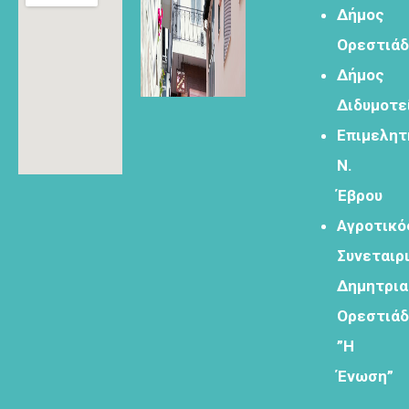
τουρισμό
Δήμος
Ορεστιά
Δήμος
Διδυμοτε
Φόρμα
εγγραφής
Επιμελητ
στα
Ν.
εργαστήρια
δημιυοργικού
Έβρου
τουρισμού
Αγροτικό
Συνεταιρ
Δημητρι
Ορεστιά
Φόρμα
”Η
εγγραφής
στο
Ένωση”
Θεματικό
Εργαστήρι: "