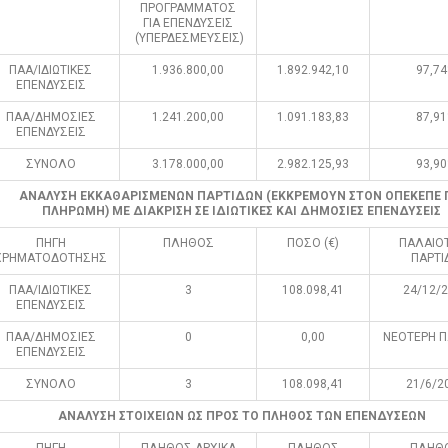
ΠΡΟΓΡΑΜΜΑΤΟΣ
ΓΙΑ ΕΠΕΝΔΥΣΕΙΣ
(ΥΠΕΡΔΕΣΜΕΥΣΕΙΣ)
ΠΑΑ/ΙΔΙΩΤΙΚΕΣ
1.936.800,00
1.892.942,10
97,7
ΕΠΕΝΔΥΣΕΙΣ
ΠΑΑ/ΔΗΜΟΣΙΕΣ
1.241.200,00
1.091.183,83
87,9
ΕΠΕΝΔΥΣΕΙΣ
ΣΥΝΟΛΟ
3.178.000,00
2.982.125,93
93,9
ΑΝΑΛΥΣΗ ΕΚΚΑΘΑΡΙΣΜΕΝΩΝ ΠΑΡΤΙΔΩΝ (ΕΚΚΡΕΜΟΥΝ ΣΤΟΝ ΟΠΕΚΕΠΕ 
ΠΛΗΡΩΜΗ) ΜΕ ΔΙΑΚΡΙΣΗ ΣΕ ΙΔΙΩΤΙΚΕΣ ΚΑΙ ΔΗΜΟΣΙΕΣ ΕΠΕΝΔΥΣΕΙΣ
ΠΗΓΗ
ΠΛΗΘΟΣ
ΠΟΣΟ (€)
ΠΑΛΑΙΟ
ΧΡΗΜΑΤΟΔΟΤΗΣΗΣ
ΠΑΡΤΙ
ΠΑΑ/ΙΔΙΩΤΙΚΕΣ
3
108.098,41
24/12/
ΕΠΕΝΔΥΣΕΙΣ
ΠΑΑ/ΔΗΜΟΣΙΕΣ
0
0,00
ΝΕΟΤΕΡΗ Π
ΕΠΕΝΔΥΣΕΙΣ
ΣΥΝΟΛΟ
3
108.098,41
21/6/2
ΑΝΑΛΥΣΗ ΣΤΟΙΧΕΙΩΝ ΩΣ ΠΡΟΣ ΤΟ ΠΛΗΘΟΣ ΤΩΝ ΕΠΕΝΔΥΣΕΩΝ
ΠΗΓΗ
ΠΛΗΘΟΣ ΑΡΧΙΚΑ
ΠΛΗΘΟΣ
ΠΛΗΘ