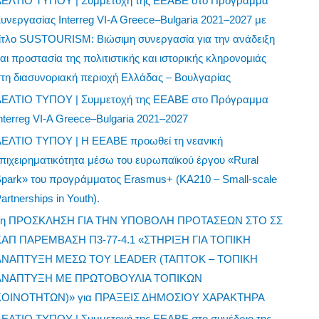
ΔΕΛΤΙΟ ΤΥΠΟΥ | Συμμετοχή της ΕΕΑΒΕ στο Πρόγραμμα
υνεργασίας Interreg VI-A Greece–Bulgaria 2021–2027 με
ίτλο SUSTOURISM: Βιώσιμη συνεργασία για την ανάδειξη
αι προστασία της πολιτιστικής και ιστορικής κληρονομιάς
τη διασυνοριακή περιοχή Ελλάδας – Βουλγαρίας
ΔΕΛΤΙΟ ΤΥΠΟΥ | Συμμετοχή της ΕΕΑΒΕ στο Πρόγραμμα
nterreg VI-A Greece–Bulgaria 2021–2027
ΔΕΛΤΙΟ ΤΥΠΟΥ | Η ΕΕΑΒΕ προωθεί τη νεανική
πιχειρηματικότητα μέσω του ευρωπαϊκού έργου «Rural
park» του προγράμματος Erasmus+ (KA210 – Small-scale
artnerships in Youth).
1η ΠΡΟΣΚΛΗΣΗ ΓΙΑ ΤΗΝ ΥΠΟΒΟΛΗ ΠΡΟΤΑΣΕΩΝ ΣΤΟ ΣΣ
ΚΑΠ ΠΑΡΕΜΒΑΣΗ Π3-77-4.1 «ΣΤΗΡΙΞΗ ΓΙΑ ΤΟΠΙΚΗ
ΑΝΑΠΤΥΞΗ ΜΕΣΩ ΤΟΥ LEADER (ΤΑΠΤΟΚ – ΤΟΠΙΚΗ
ΑΝΑΠΤΥΞΗ ΜΕ ΠΡΩΤΟΒΟΥΛΙΑ ΤΟΠΙΚΩΝ
ΚΟΙΝΟΤΗΤΩΝ)» για ΠΡΑΞΕΙΣ ΔΗΜΟΣΙΟΥ ΧΑΡΑΚΤΗΡΑ
ΔΕΛΤΙΟ ΤΥΠΟΥ | Συμμετοχή της ΕΕΑΒΕ στο συνέδριο της