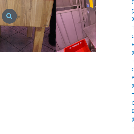
(
[
Τ
Τ
Τ
Τ