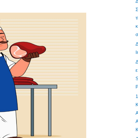
Σ
τ
κ
σ
I
ε
S
P