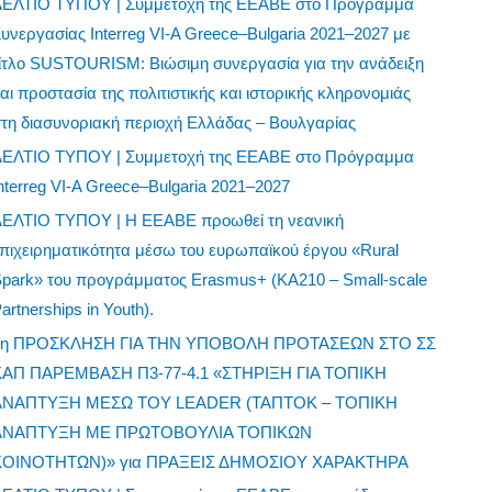
ΔΕΛΤΙΟ ΤΥΠΟΥ | Συμμετοχή της ΕΕΑΒΕ στο Πρόγραμμα
υνεργασίας Interreg VI-A Greece–Bulgaria 2021–2027 με
ίτλο SUSTOURISM: Βιώσιμη συνεργασία για την ανάδειξη
αι προστασία της πολιτιστικής και ιστορικής κληρονομιάς
τη διασυνοριακή περιοχή Ελλάδας – Βουλγαρίας
ΔΕΛΤΙΟ ΤΥΠΟΥ | Συμμετοχή της ΕΕΑΒΕ στο Πρόγραμμα
nterreg VI-A Greece–Bulgaria 2021–2027
ΔΕΛΤΙΟ ΤΥΠΟΥ | Η ΕΕΑΒΕ προωθεί τη νεανική
πιχειρηματικότητα μέσω του ευρωπαϊκού έργου «Rural
park» του προγράμματος Erasmus+ (KA210 – Small-scale
artnerships in Youth).
1η ΠΡΟΣΚΛΗΣΗ ΓΙΑ ΤΗΝ ΥΠΟΒΟΛΗ ΠΡΟΤΑΣΕΩΝ ΣΤΟ ΣΣ
ΚΑΠ ΠΑΡΕΜΒΑΣΗ Π3-77-4.1 «ΣΤΗΡΙΞΗ ΓΙΑ ΤΟΠΙΚΗ
ΑΝΑΠΤΥΞΗ ΜΕΣΩ ΤΟΥ LEADER (ΤΑΠΤΟΚ – ΤΟΠΙΚΗ
ΑΝΑΠΤΥΞΗ ΜΕ ΠΡΩΤΟΒΟΥΛΙΑ ΤΟΠΙΚΩΝ
ΚΟΙΝΟΤΗΤΩΝ)» για ΠΡΑΞΕΙΣ ΔΗΜΟΣΙΟΥ ΧΑΡΑΚΤΗΡΑ