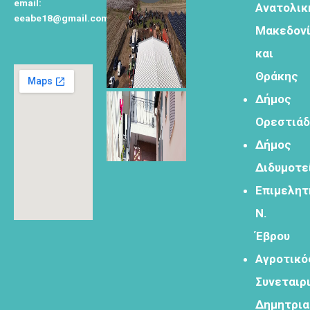
email:
Ανατολικ
eeabe18@gmail.com
Μακεδον
Φόρμα
και
εγγραφής για
τον
Θράκης
δημιουργικό
Δήμος
τουρισμό
Ορεστιά
Δήμος
Διδυμοτε
Φόρμα
Επιμελητ
εγγραφής
Ν.
στα
εργαστήρια
Έβρου
δημιυοργικού
Αγροτικό
τουρισμού
Συνεταιρ
Δημητρι