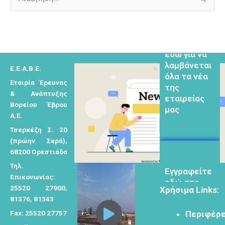
Α
ν
α
Εγγραφείτε
ζ
εδω για να
λαμβάνεται
ή
όλα τα νέα
Ε.Ε.Α.Β.Ε.
τ
της
Εταιρία Έρευνας
η
εταιρείας
& Ανάπτυξης
σ
μας
Βορείου Έβρου
η
Α.Ε.
γ
Τσερκέζη Σ. 20
ι
(πρώην Σκρά),
α
68200 Ορεστιάδα
Eγγραφείτε
:
Τηλ.
εδώ στο
Επικονωνίας:
μητρώο
25520 27900,
Χρήσιμα Links:
μελετητών
81376, 81343
Fax: 25520 27757
Περιφέρε