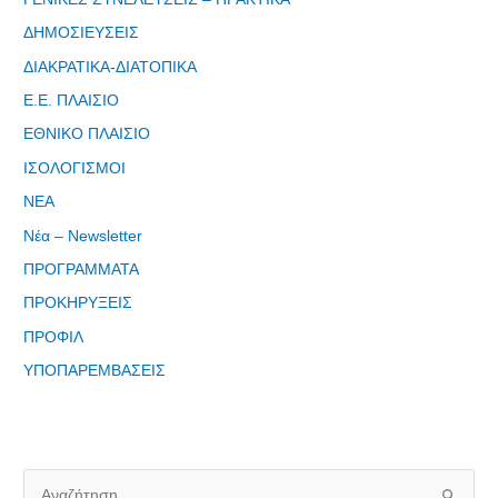
ΔΗΜΟΣΙΕΥΣΕΙΣ
ΔΙΑΚΡΑΤΙΚΑ-ΔΙΑΤΟΠΙΚΑ
Ε.Ε. ΠΛΑΙΣΙΟ
ΕΘΝΙΚΟ ΠΛΑΙΣΙΟ
Φόρμα
ΙΣΟΛΟΓΙΣΜΟΙ
εγγραφής
ΝΕΑ
στο
Θεματικό
Νέα – Newsletter
Εργαστήρι: "
ΠΡΟΓΡΑΜΜΑΤΑ
Τα μνημεία
ΠΡΟΚΗΡΥΞΕΙΣ
μας είναι
σημεία
ΠΡΟΦΙΛ
αναφοράς
ΥΠΟΠΑΡΕΜΒΑΣΕΙΣ
της
ταυτότητάς
μας"