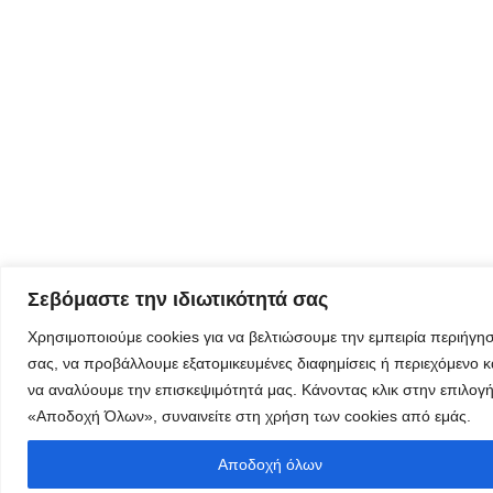
λαμβάνεται
όλα τα νέα
της
εταιρείας
μας
Eγγραφείτε
εδώ στο
Σεβόμαστε την ιδιωτικότητά σας
μητρώο
μελετητών
Χρησιμοποιούμε cookies για να βελτιώσουμε την εμπειρία περιήγη
σας, να προβάλλουμε εξατομικευμένες διαφημίσεις ή περιεχόμενο κ
να αναλύουμε την επισκεψιμότητά μας. Κάνοντας κλικ στην επιλογ
«Αποδοχή Όλων», συναινείτε στη χρήση των cookies από εμάς.
Φόρμα
Αποδοχή όλων
εγγραφής για