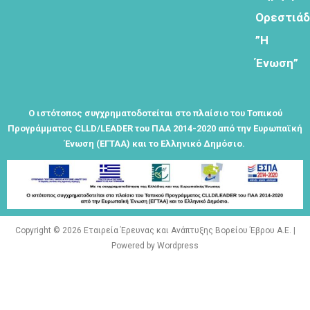
Ορεστιά
Φόρμα
”Η
εγγραφής
Ένωση”
στο
Θεματικό
Εργαστήρι: "
Ο ιστότοπος συγχρηματοδοτείται στο πλαίσιο του Τοπικού
Τα μνημεία
Προγράμματος CLLD/LEADER του ΠΑΑ 2014-2020 από την Ευρωπαϊκή
μας είναι
Ένωση (ΕΓΤΑΑ) και το Ελληνικό Δημόσιο.
σημεία
αναφοράς
της
ταυτότητάς
μας"
Copyright © 2026 Εταιρεία Έρευνας και Ανάπτυξης Βορείου Έβρου Α.Ε. |
Powered by Wordpress
Εγγραφείτε
εδω για να