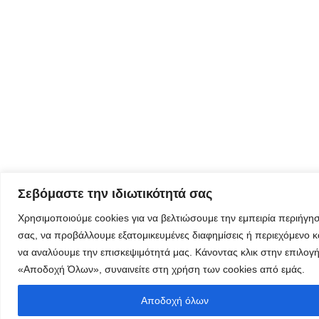
τον
δημιουργικό
τουρισμό
Φόρμα
εγγραφής
στα
εργαστήρια
δημιυοργικού
Σεβόμαστε την ιδιωτικότητά σας
τουρισμού
Χρησιμοποιούμε cookies για να βελτιώσουμε την εμπειρία περιήγη
σας, να προβάλλουμε εξατομικευμένες διαφημίσεις ή περιεχόμενο κ
να αναλύουμε την επισκεψιμότητά μας. Κάνοντας κλικ στην επιλογ
«Αποδοχή Όλων», συναινείτε στη χρήση των cookies από εμάς.
Φόρμα
Αποδοχή όλων
εγγραφής