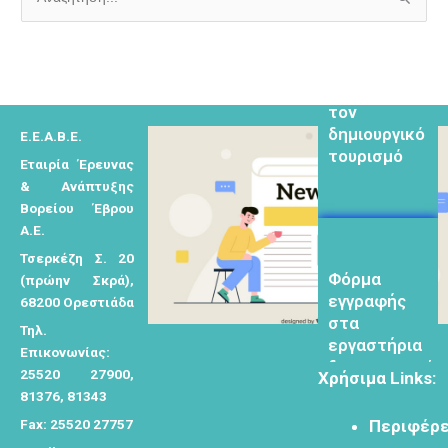
Α
ν
Φόρμα
α
εγγραφής για
ζ
τον
ή
δημιουργικό
Ε.Ε.Α.Β.Ε.
τ
τουρισμό
Εταιρία Έρευνας
η
& Ανάπτυξης
σ
Βορείου Έβρου
η
Α.Ε.
γ
Τσερκέζη Σ. 20
Φόρμα
ι
(πρώην Σκρά),
εγγραφής
α
68200 Ορεστιάδα
στα
:
Τηλ.
εργαστήρια
Επικονωνίας:
δημιυοργικού
25520 27900,
Χρήσιμα Links:
τουρισμού
81376, 81343
Fax: 25520 27757
Περιφέρε