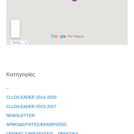
Φόρμα
εγγραφής
στο
Θεματικό
Εργαστήρι: "
Kατηγορίες
Τα μνημεία
μας είναι
–
σημεία
αναφοράς
CLLD/LEADER 2014-2020
της
CLLD/LEADER 2023-2027
ταυτότητάς
μας"
NEWSLETTER
ΑΡΜΟΔΙΟΤΗΤΕΣ/ΕΚΧΩΡΗΣΕΙΣ
ΓΕΝΙΚΕΣ ΣΥΝΕΛΕΥΣΕΙΣ – ΠΡΑΚΤΙΚΑ