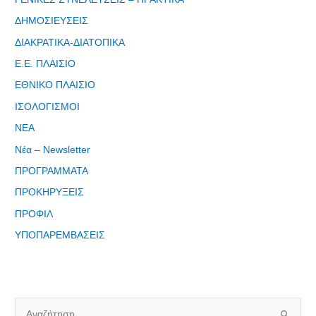
ΔΗΜΟΣΙΕΥΣΕΙΣ
Εγγραφείτε
ΔΙΑΚΡΑΤΙΚΑ-ΔΙΑΤΟΠΙΚΑ
εδω για να
Ε.Ε. ΠΛΑΙΣΙΟ
λαμβάνεται
ΕΘΝΙΚΟ ΠΛΑΙΣΙΟ
όλα τα νέα
της
ΙΣΟΛΟΓΙΣΜΟΙ
εταιρείας
ΝΕΑ
μας
Νέα – Newsletter
ΠΡΟΓΡΑΜΜΑΤΑ
ΠΡΟΚΗΡΥΞΕΙΣ
ΠΡΟΦΙΛ
Eγγραφείτε
ΥΠΟΠΑΡΕΜΒΑΣΕΙΣ
εδώ στο
μητρώο
μελετητών