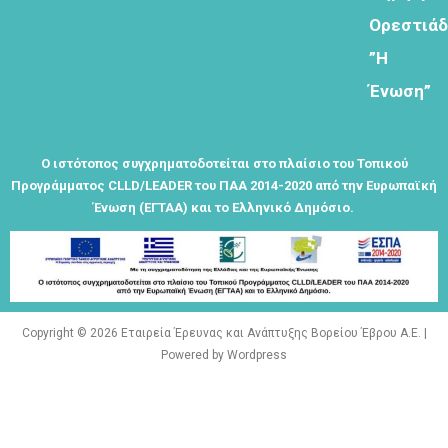
λαμβάνεται
Ορεστιά
όλα τα νέα
”Η
της
εταιρείας
Ένωση”
μας
Ο ιστότοπος συγχρηματοδοτείται στο πλαίσιο του Τοπικού
Προγράμματος CLLD/LEADER του ΠΑΑ 2014-2020 από την Ευρωπαϊκή
Ένωση (ΕΓΤΑΑ) και το Ελληνικό Δημόσιο.
Eγγραφείτε
εδώ στο
μητρώο
μελετητών
Copyright © 2026 Εταιρεία Έρευνας και Ανάπτυξης Βορείου Έβρου Α.Ε. |
Powered by Wordpress
Φόρμα
εγγραφής για