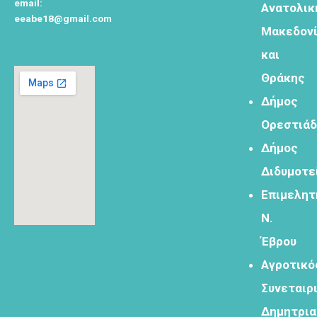
email:
Ανατολικ
eeabe18@gmail.com
Μακεδον
Φόρμα
εγγραφής
και
στο
Θράκης
Θεματικό
Εργαστήρι: "
Δήμος
Τα μνημεία
Ορεστιά
μας είναι
σημεία
Δήμος
αναφοράς
Διδυμοτε
της
ταυτότητάς
Επιμελητ
μας"
Ν.
Έβρου
Αγροτικό
Συνεταιρ
Εγγραφείτε
Δημητρι
εδω για να