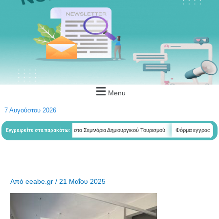
Menu
7 Αυγούστου 2026
λετητών
Φόρμα εγγραφής στα Σεμινάρια Δημιουργικού Τουρισμού
Φόρμα εγγραφής στα
Εγγραφείτε στα παρακάτω:
Από
eeabe.gr
/
21 Μαΐου 2025