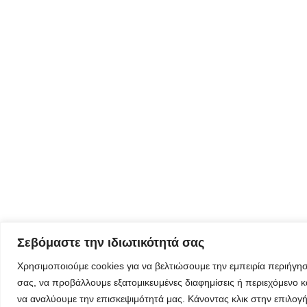
Φόρμα
εγγραφής για
τον
δημιουργικό
τουρισμό
Φόρμα
εγγραφής
στα
εργαστήρια
δημιυοργικού
τουρισμού
Σεβόμαστε την ιδιωτικότητά σας
Χρησιμοποιούμε cookies για να βελτιώσουμε την εμπειρία περιήγη
σας, να προβάλλουμε εξατομικευμένες διαφημίσεις ή περιεχόμενο κ
να αναλύουμε την επισκεψιμότητά μας. Κάνοντας κλικ στην επιλογ