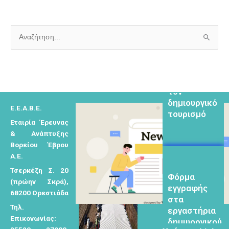
Α
ν
Φόρμα
α
εγγραφής για
ζ
τον
δημιουργικό
ή
τουρισμό
Ε.Ε.Α.Β.Ε.
τ
Εταιρία Έρευνας
η
& Ανάπτυξης
σ
Βορείου Έβρου
η
Α.Ε.
γ
Φόρμα
Τσερκέζη Σ. 20
ι
εγγραφής
(πρώην Σκρά),
στα
α
68200 Ορεστιάδα
εργαστήρια
:
Τηλ.
δημιυοργικού
Επικονωνίας:
τουρισμού