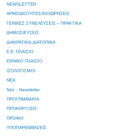
μας"
NEWSLETTER
ΑΡΜΟΔΙΟΤΗΤΕΣ/ΕΚΧΩΡΗΣΕΙΣ
ΓΕΝΙΚΕΣ ΣΥΝΕΛΕΥΣΕΙΣ – ΠΡΑΚΤΙΚΑ
ΔΗΜΟΣΙΕΥΣΕΙΣ
Εγγραφείτε
ΔΙΑΚΡΑΤΙΚΑ-ΔΙΑΤΟΠΙΚΑ
εδω για να
Ε.Ε. ΠΛΑΙΣΙΟ
λαμβάνεται
όλα τα νέα
ΕΘΝΙΚΟ ΠΛΑΙΣΙΟ
της
ΙΣΟΛΟΓΙΣΜΟΙ
εταιρείας
μας
ΝΕΑ
Νέα – Newsletter
ΠΡΟΓΡΑΜΜΑΤΑ
ΠΡΟΚΗΡΥΞΕΙΣ
Eγγραφείτε
ΠΡΟΦΙΛ
εδώ στο
ΥΠΟΠΑΡΕΜΒΑΣΕΙΣ
μητρώο
μελετητών