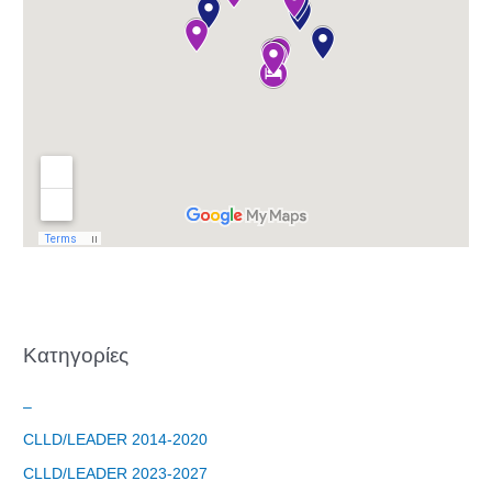
Φόρμα
εγγραφής
στο
Θεματικό
Εργαστήρι: "
Τα μνημεία
Kατηγορίες
μας είναι
σημεία
–
αναφοράς
CLLD/LEADER 2014-2020
της
ταυτότητάς
CLLD/LEADER 2023-2027