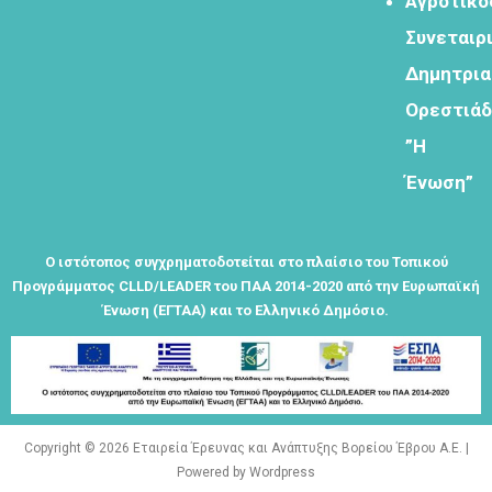
Αγροτικό
Εγγραφείτε
Συνεταιρ
εδω για να
Δημητρι
λαμβάνεται
όλα τα νέα
Ορεστιά
της
”Η
εταιρείας
μας
Ένωση”
Ο ιστότοπος συγχρηματοδοτείται στο πλαίσιο του Τοπικού
Προγράμματος CLLD/LEADER του ΠΑΑ 2014-2020 από την Ευρωπαϊκή
Ένωση (ΕΓΤΑΑ) και το Ελληνικό Δημόσιο.
Eγγραφείτε
εδώ στο
μητρώο
μελετητών
Copyright © 2026 Εταιρεία Έρευνας και Ανάπτυξης Βορείου Έβρου Α.Ε. |
Powered by Wordpress