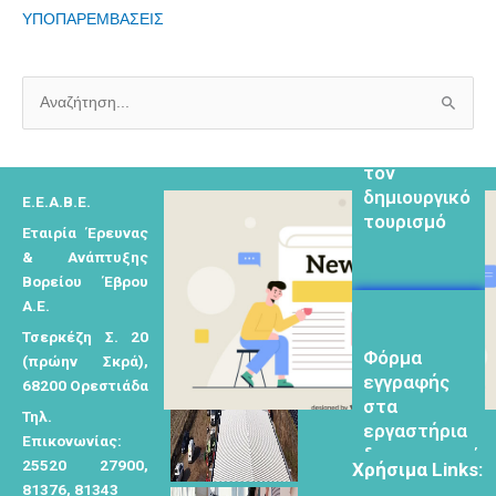
ΥΠΟΠΑΡΕΜΒΑΣΕΙΣ
Α
Φόρμα
εγγραφής για
ν
τον
α
δημιουργικό
ζ
Ε.Ε.Α.Β.Ε.
τουρισμό
ή
Εταιρία Έρευνας
& Ανάπτυξης
τ
Βορείου Έβρου
η
Α.Ε.
σ
Τσερκέζη Σ. 20
Φόρμα
η
(πρώην Σκρά),
εγγραφής
γ
68200 Ορεστιάδα
στα
ι
Τηλ.
εργαστήρια
α
Επικονωνίας:
δημιυοργικού
25520 27900,
τουρισμού
:
Χρήσιμα Links:
81376, 81343