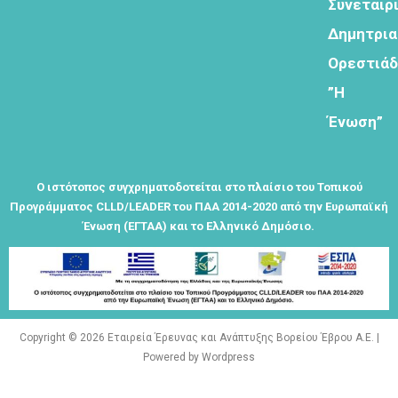
Συνεταιρ
Εγγραφείτε
εδω για να
Δημητρι
λαμβάνεται
Ορεστιά
όλα τα νέα
της
”Η
εταιρείας
Ένωση”
μας
Ο ιστότοπος συγχρηματοδοτείται στο πλαίσιο του Τοπικού
Προγράμματος CLLD/LEADER του ΠΑΑ 2014-2020 από την Ευρωπαϊκή
Ένωση (ΕΓΤΑΑ) και το Ελληνικό Δημόσιο.
Eγγραφείτε
εδώ στο
μητρώο
μελετητών
Copyright © 2026 Εταιρεία Έρευνας και Ανάπτυξης Βορείου Έβρου Α.Ε. |
Powered by Wordpress