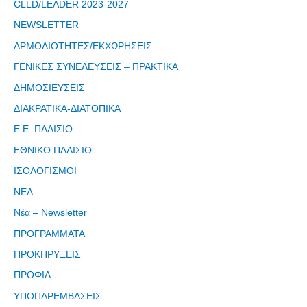
CLLD/LEADER 2023-2027
NEWSLETTER
Εγγραφείτε
ΑΡΜΟΔΙΟΤΗΤΕΣ/ΕΚΧΩΡΗΣΕΙΣ
εδω για να
ΓΕΝΙΚΕΣ ΣΥΝΕΛΕΥΣΕΙΣ – ΠΡΑΚΤΙΚΑ
λαμβάνεται
όλα τα νέα
ΔΗΜΟΣΙΕΥΣΕΙΣ
της
ΔΙΑΚΡΑΤΙΚΑ-ΔΙΑΤΟΠΙΚΑ
εταιρείας
Ε.Ε. ΠΛΑΙΣΙΟ
μας
ΕΘΝΙΚΟ ΠΛΑΙΣΙΟ
ΙΣΟΛΟΓΙΣΜΟΙ
ΝΕΑ
Νέα – Newsletter
Eγγραφείτε
εδώ στο
ΠΡΟΓΡΑΜΜΑΤΑ
μητρώο
ΠΡΟΚΗΡΥΞΕΙΣ
μελετητών
ΠΡΟΦΙΛ
ΥΠΟΠΑΡΕΜΒΑΣΕΙΣ