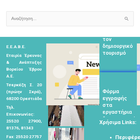
Φόρμα
Α
εγγραφής για
ν
τον
α
δημιουργικό
τουρισμό
ζ
Ε.Ε.Α.Β.Ε.
ή
Εταιρία Έρευνας
& Ανάπτυξης
τ
Βορείου Έβρου
η
Α.Ε.
σ
Φόρμα
Τσερκέζη Σ. 20
η
εγγραφής
(πρώην Σκρά),
γ
στα
68200 Ορεστιάδα
εργαστήρια
ι
Τηλ.
δημιυοργικού
α
Επικονωνίας:
τουρισμού
25520 27900,
:
Χρήσιμα Links:
81376, 81343
Fax: 25520 27757
Περιφέρε