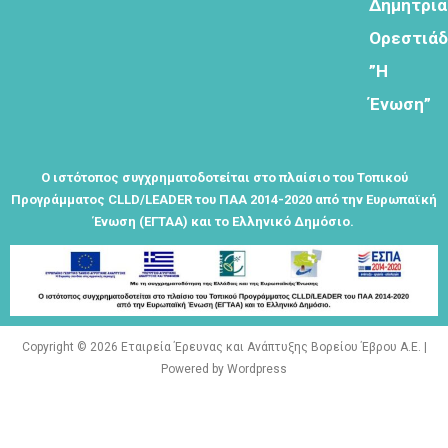
Δημητρι
λαμβάνεται
όλα τα νέα
Ορεστιά
της
”Η
εταιρείας
μας
Ένωση”
Ο ιστότοπος συγχρηματοδοτείται στο πλαίσιο του Τοπικού
Προγράμματος CLLD/LEADER του ΠΑΑ 2014-2020 από την Ευρωπαϊκή
Ένωση (ΕΓΤΑΑ) και το Ελληνικό Δημόσιο.
Eγγραφείτε
εδώ στο
μητρώο
μελετητών
Copyright © 2026 Εταιρεία Έρευνας και Ανάπτυξης Βορείου Έβρου Α.Ε. |
Powered by Wordpress
Φόρμα
εγγραφής για