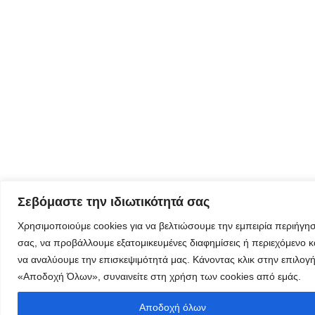
τον
δημιουργικό
τουρισμό
Φόρμα
εγγραφής
στα
εργαστήρια
δημιυοργικού
Σεβόμαστε την ιδιωτικότητά σας
τουρισμού
Χρησιμοποιούμε cookies για να βελτιώσουμε την εμπειρία περιήγη
σας, να προβάλλουμε εξατομικευμένες διαφημίσεις ή περιεχόμενο κ
να αναλύουμε την επισκεψιμότητά μας. Κάνοντας κλικ στην επιλογ
«Αποδοχή Όλων», συναινείτε στη χρήση των cookies από εμάς.
Φόρμα
εγγραφής
Αποδοχή όλων