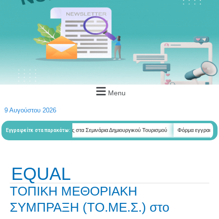
Menu
9 Αυγούστου 2026
ετητών
Φόρμα εγγραφής στα Σεμινάρια Δημιουργικού Τουρισμού
Φόρμα εγγραφής στα 
Εγγραφείτε στα παρακάτω:
EQUAL
ΤΟΠΙΚΗ
ΤΟΠΙΚΗ ΜΕΘΟΡΙΑΚΗ
ΜΕΘΟΡΙΑΚΗ
ΣΥΜΠΡΑΞΗ (ΤΟ.ΜΕ.Σ.) στο
ΣΥΜΠΡΑΞΗ