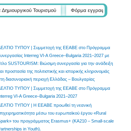
ΔΕΛΤΙΟ ΤΥΠΟΥ | Συμμετοχή της ΕΕΑΒΕ στο Πρόγραμμα
υνεργασίας Interreg VI-A Greece–Bulgaria 2021–2027 με
ίτλο SUSTOURISM: Βιώσιμη συνεργασία για την ανάδειξη
αι προστασία της πολιτιστικής και ιστορικής κληρονομιάς
τη διασυνοριακή περιοχή Ελλάδας – Βουλγαρίας
ΔΕΛΤΙΟ ΤΥΠΟΥ | Συμμετοχή της ΕΕΑΒΕ στο Πρόγραμμα
nterreg VI-A Greece–Bulgaria 2021–2027
ΔΕΛΤΙΟ ΤΥΠΟΥ | Η ΕΕΑΒΕ προωθεί τη νεανική
πιχειρηματικότητα μέσω του ευρωπαϊκού έργου «Rural
park» του προγράμματος Erasmus+ (KA210 – Small-scale
artnerships in Youth).
1η ΠΡΟΣΚΛΗΣΗ ΓΙΑ ΤΗΝ ΥΠΟΒΟΛΗ ΠΡΟΤΑΣΕΩΝ ΣΤΟ ΣΣ
ΚΑΠ ΠΑΡΕΜΒΑΣΗ Π3-77-4.1 «ΣΤΗΡΙΞΗ ΓΙΑ ΤΟΠΙΚΗ
ΑΝΑΠΤΥΞΗ ΜΕΣΩ ΤΟΥ LEADER (ΤΑΠΤΟΚ – ΤΟΠΙΚΗ
ΑΝΑΠΤΥΞΗ ΜΕ ΠΡΩΤΟΒΟΥΛΙΑ ΤΟΠΙΚΩΝ
ΚΟΙΝΟΤΗΤΩΝ)» για ΠΡΑΞΕΙΣ ΔΗΜΟΣΙΟΥ ΧΑΡΑΚΤΗΡΑ
ΔΕΛΤΙΟ ΤΥΠΟΥ | Συμμετοχή της ΕΕΑΒΕ στο συνέδριο της