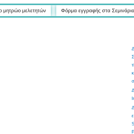
Σ
τ
κ
σ
I
ε
S
P