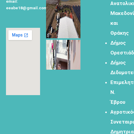
email:
Ανατολικ
eeabe18@gmail.com
Μακεδον
Φόρμα
και
εγγραφής για
τον
Θράκης
δημιουργικό
Δήμος
τουρισμό
Ορεστιά
Δήμος
Διδυμοτε
Φόρμα
Επιμελητ
εγγραφής
Ν.
στα
εργαστήρια
Έβρου
δημιυοργικού
Αγροτικό
τουρισμού
Συνεταιρ
Δημητρι