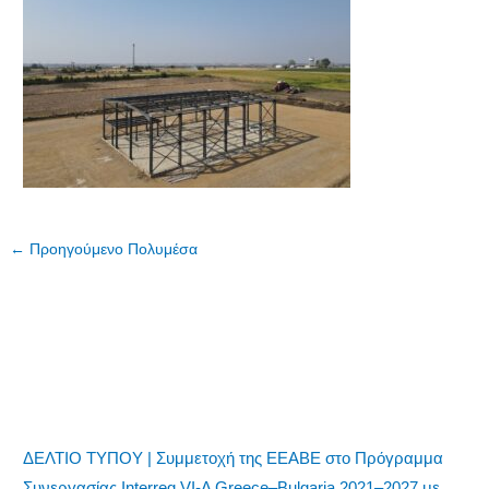
←
Προηγούμενο Πολυμέσα
ΔΕΛΤΙΟ ΤΥΠΟΥ | Συμμετοχή της ΕΕΑΒΕ στο Πρόγραμμα
Συνεργασίας Interreg VI-A Greece–Bulgaria 2021–2027 με