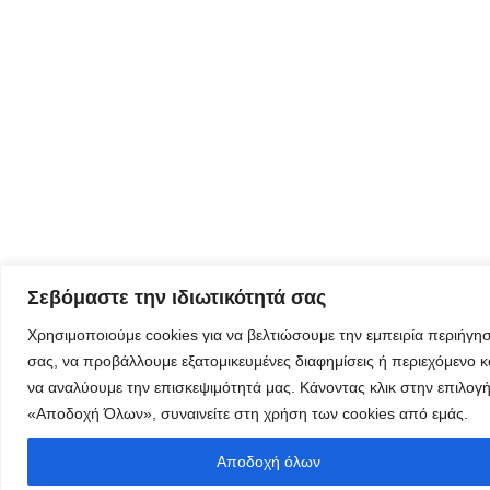
λαμβάνεται
όλα τα νέα
της
εταιρείας
μας
Eγγραφείτε
εδώ στο
μητρώο
Σεβόμαστε την ιδιωτικότητά σας
μελετητών
Χρησιμοποιούμε cookies για να βελτιώσουμε την εμπειρία περιήγη
σας, να προβάλλουμε εξατομικευμένες διαφημίσεις ή περιεχόμενο κ
να αναλύουμε την επισκεψιμότητά μας. Κάνοντας κλικ στην επιλογ
«Αποδοχή Όλων», συναινείτε στη χρήση των cookies από εμάς.
Φόρμα
Αποδοχή όλων
εγγραφής για