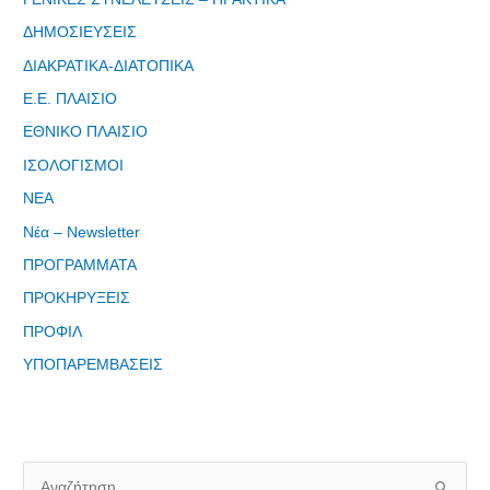
ΔΗΜΟΣΙΕΥΣΕΙΣ
ΔΙΑΚΡΑΤΙΚΑ-ΔΙΑΤΟΠΙΚΑ
Ε.Ε. ΠΛΑΙΣΙΟ
ΕΘΝΙΚΟ ΠΛΑΙΣΙΟ
Φόρμα
ΙΣΟΛΟΓΙΣΜΟΙ
εγγραφής
ΝΕΑ
στο
Θεματικό
Νέα – Newsletter
Εργαστήρι: "
ΠΡΟΓΡΑΜΜΑΤΑ
Τα μνημεία
ΠΡΟΚΗΡΥΞΕΙΣ
μας είναι
σημεία
ΠΡΟΦΙΛ
αναφοράς
ΥΠΟΠΑΡΕΜΒΑΣΕΙΣ
της
ταυτότητάς
μας"