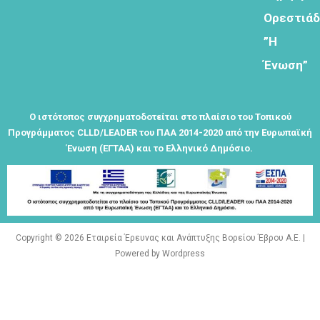
Ορεστιά
Φόρμα
”Η
εγγραφής
Ένωση”
στο
Θεματικό
Εργαστήρι: "
Τα μνημεία
Ο ιστότοπος συγχρηματοδοτείται στο πλαίσιο του Τοπικού
μας είναι
Προγράμματος CLLD/LEADER του ΠΑΑ 2014-2020 από την Ευρωπαϊκή
σημεία
Ένωση (ΕΓΤΑΑ) και το Ελληνικό Δημόσιο.
αναφοράς
της
ταυτότητάς
μας"
Copyright © 2026 Εταιρεία Έρευνας και Ανάπτυξης Βορείου Έβρου Α.Ε. |
Powered by Wordpress
Εγγραφείτε
εδω για να