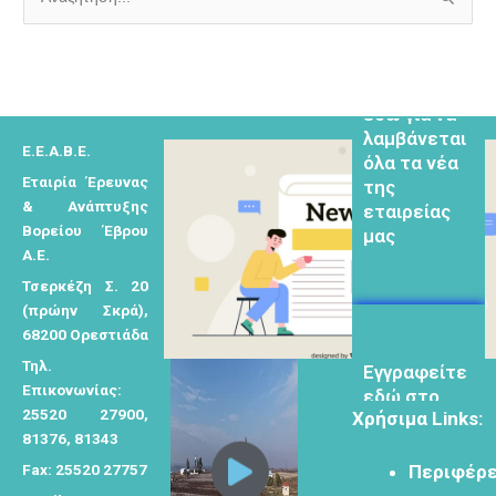
Α
ν
α
Εγγραφείτε
εδω για να
ζ
λαμβάνεται
ή
όλα τα νέα
Ε.Ε.Α.Β.Ε.
τ
της
Εταιρία Έρευνας
η
εταιρείας
& Ανάπτυξης
μας
σ
Βορείου Έβρου
η
Α.Ε.
γ
Τσερκέζη Σ. 20
ι
(πρώην Σκρά),
α
68200 Ορεστιάδα
Eγγραφείτε
:
Τηλ.
εδώ στο
Επικονωνίας:
μητρώο
25520 27900,
Χρήσιμα Links:
μελετητών
81376, 81343
Fax: 25520 27757
Περιφέρε