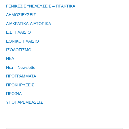
ΓΕΝΙΚΕΣ ΣΥΝΕΛΕΥΣΕΙΣ – ΠΡΑΚΤΙΚΑ
ΔΗΜΟΣΙΕΥΣΕΙΣ
ΔΙΑΚΡΑΤΙΚΑ-ΔΙΑΤΟΠΙΚΑ
Ε.Ε. ΠΛΑΙΣΙΟ
Φόρμα
ΕΘΝΙΚΟ ΠΛΑΙΣΙΟ
εγγραφής
στο
ΙΣΟΛΟΓΙΣΜΟΙ
Θεματικό
ΝΕΑ
Εργαστήρι: "
Νέα – Newsletter
Τα μνημεία
μας είναι
ΠΡΟΓΡΑΜΜΑΤΑ
σημεία
ΠΡΟΚΗΡΥΞΕΙΣ
αναφοράς
της
ΠΡΟΦΙΛ
ταυτότητάς
ΥΠΟΠΑΡΕΜΒΑΣΕΙΣ
μας"