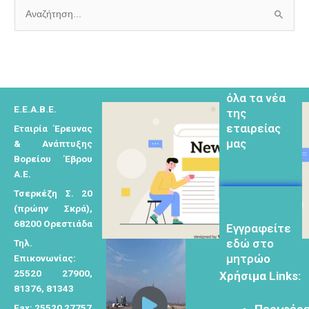
Α
Εγγραφείτε
ν
εδω για να
α
λαμβάνεται
ζ
όλα τα νέα
της
ή
εταιρείας
Ε.Ε.Α.Β.Ε.
τ
μας
Εταιρία Έρευνας
η
& Ανάπτυξης
σ
Βορείου Έβρου
η
Α.Ε.
γ
Τσερκέζη Σ. 20
ι
Eγγραφείτε
(πρώην Σκρά),
εδώ στο
α
68200 Ορεστιάδα
μητρώο
:
Τηλ.
μελετητών
Επικονωνίας:
25520 27900,
Χρήσιμα Links:
81376, 81343
Fax: 25520 27757
Περιφέρε