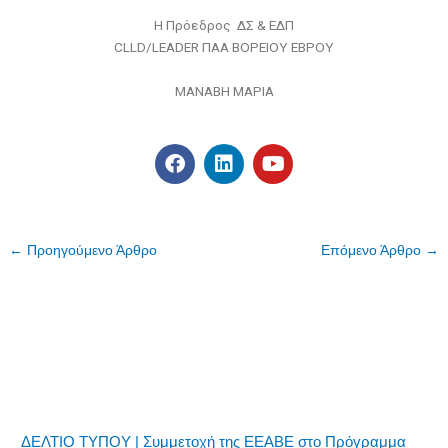
Η Πρόεδρος ΔΣ & ΕΔΠ
CLLD/LEADER ΠΑΑ ΒΟΡΕΙΟΥ ΕΒΡΟΥ
ΜΑΝΑΒΗ ΜΑΡΙΑ
F
L
Y
a
i
o
c
n
u
e
k
t
b
e
u
o
d
b
←
Προηγούμενο Άρθρο
Επόμενο Άρθρο
→
o
i
e
k
n
ΔΕΛΤΙΟ ΤΥΠΟΥ | Συμμετοχή της ΕΕΑΒΕ στο Πρόγραμμα