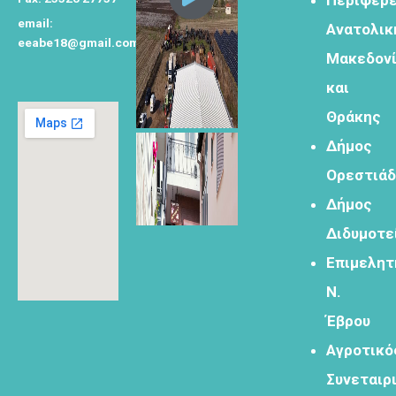
email:
Ανατολικ
Φόρμα
eeabe18@gmail.com
εγγραφής για
Μακεδον
τον
και
δημιουργικό
τουρισμό
Θράκης
Δήμος
Ορεστιά
Δήμος
Φόρμα
Διδυμοτε
εγγραφής
στα
Επιμελητ
εργαστήρια
Ν.
δημιυοργικού
τουρισμού
Έβρου
Αγροτικό
Συνεταιρ