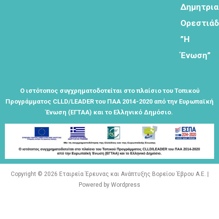
Δημητρι
Φόρμα
Ορεστιά
εγγραφής
”Η
στο
Θεματικό
Ένωση”
Εργαστήρι: "
Τα μνημεία
μας είναι
Ο ιστότοπος συγχρηματοδοτείται στο πλαίσιο του Τοπικού
σημεία
Προγράμματος CLLD/LEADER του ΠΑΑ 2014-2020 από την Ευρωπαϊκή
αναφοράς
Ένωση (ΕΓΤΑΑ) και το Ελληνικό Δημόσιο.
της
ταυτότητάς
μας"
Copyright © 2026 Εταιρεία Έρευνας και Ανάπτυξης Βορείου Έβρου Α.Ε. |
Powered by Wordpress
Εγγραφείτε
εδω για να
λαμβάνεται