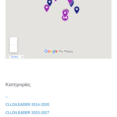
Φόρμα
εγγραφής
στο
Θεματικό
Εργαστήρι: "
Τα μνημεία
Kατηγορίες
μας είναι
σημεία
–
αναφοράς
της
CLLD/LEADER 2014-2020
ταυτότητάς
CLLD/LEADER 2023-2027
μας"