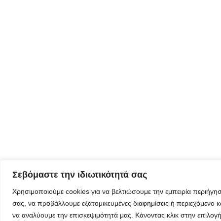
Φόρμα
εγγραφής για
τον
δημιουργικό
τουρισμό
Φόρμα
εγγραφής
στα
εργαστήρια
δημιυοργικού
τουρισμού
Σεβόμαστε την ιδιωτικότητά σας
Χρησιμοποιούμε cookies για να βελτιώσουμε την εμπειρία περιήγη
σας, να προβάλλουμε εξατομικευμένες διαφημίσεις ή περιεχόμενο κ
να αναλύουμε την επισκεψιμότητά μας. Κάνοντας κλικ στην επιλογ