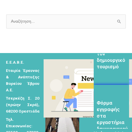
Α
ν
Φόρμα
α
εγγραφής για
τον
ζ
δημιουργικό
ή
τουρισμό
Ε.Ε.Α.Β.Ε.
τ
Εταιρία Έρευνας
η
& Ανάπτυξης
σ
Βορείου Έβρου
η
Α.Ε.
γ
Φόρμα
Τσερκέζη Σ. 20
εγγραφής
ι
(πρώην Σκρά),
στα
α
68200 Ορεστιάδα
εργαστήρια
:
Τηλ.
δημιυοργικού
Επικονωνίας:
τουρισμού