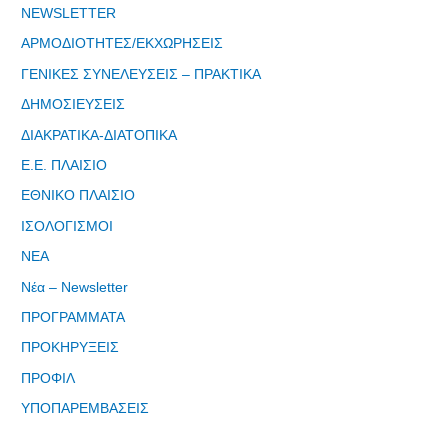
NEWSLETTER
ΑΡΜΟΔΙΟΤΗΤΕΣ/ΕΚΧΩΡΗΣΕΙΣ
ΓΕΝΙΚΕΣ ΣΥΝΕΛΕΥΣΕΙΣ – ΠΡΑΚΤΙΚΑ
ΔΗΜΟΣΙΕΥΣΕΙΣ
Εγγραφείτε
ΔΙΑΚΡΑΤΙΚΑ-ΔΙΑΤΟΠΙΚΑ
εδω για να
λαμβάνεται
Ε.Ε. ΠΛΑΙΣΙΟ
όλα τα νέα
ΕΘΝΙΚΟ ΠΛΑΙΣΙΟ
της
εταιρείας
ΙΣΟΛΟΓΙΣΜΟΙ
μας
ΝΕΑ
Νέα – Newsletter
ΠΡΟΓΡΑΜΜΑΤΑ
ΠΡΟΚΗΡΥΞΕΙΣ
Eγγραφείτε
ΠΡΟΦΙΛ
εδώ στο
ΥΠΟΠΑΡΕΜΒΑΣΕΙΣ
μητρώο
μελετητών