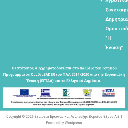
Αγροτικό
Εγγραφείτε
Συνεταιρ
εδω για να
Δημητρι
λαμβάνεται
όλα τα νέα
Ορεστιά
της
”Η
εταιρείας
μας
Ένωση”
Ο ιστότοπος συγχρηματοδοτείται στο πλαίσιο του Τοπικού
Προγράμματος CLLD/LEADER του ΠΑΑ 2014-2020 από την Ευρωπαϊκή
Eγγραφείτε
Ένωση (ΕΓΤΑΑ) και το Ελληνικό Δημόσιο.
εδώ στο
μητρώο
μελετητών
Copyright © 2026 Εταιρεία Έρευνας και Ανάπτυξης Βορείου Έβρου Α.Ε. |
Powered by Wordpress