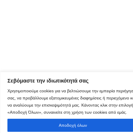
όλα τα νέα
της
εταιρείας
μας
Eγγραφείτε
εδώ στο
μητρώο
μελετητών
Σεβόμαστε την ιδιωτικότητά σας
Χρησιμοποιούμε cookies για να βελτιώσουμε την εμπειρία περιήγη
σας, να προβάλλουμε εξατομικευμένες διαφημίσεις ή περιεχόμενο κ
να αναλύουμε την επισκεψιμότητά μας. Κάνοντας κλικ στην επιλογ
«Αποδοχή Όλων», συναινείτε στη χρήση των cookies από εμάς.
Φόρμα
εγγραφής για
Αποδοχή όλων
τον