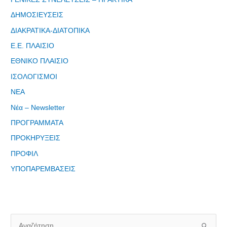
ΔΗΜΟΣΙΕΥΣΕΙΣ
ΔΙΑΚΡΑΤΙΚΑ-ΔΙΑΤΟΠΙΚΑ
Ε.Ε. ΠΛΑΙΣΙΟ
Φόρμα
ΕΘΝΙΚΟ ΠΛΑΙΣΙΟ
εγγραφής
ΙΣΟΛΟΓΙΣΜΟΙ
στο
Θεματικό
ΝΕΑ
Εργαστήρι: "
Νέα – Newsletter
Τα μνημεία
ΠΡΟΓΡΑΜΜΑΤΑ
μας είναι
σημεία
ΠΡΟΚΗΡΥΞΕΙΣ
αναφοράς
ΠΡΟΦΙΛ
της
ταυτότητάς
ΥΠΟΠΑΡΕΜΒΑΣΕΙΣ
μας"