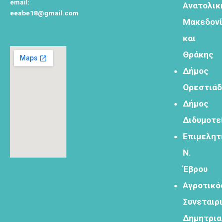
email:
Ανατολικ
eeabe18@gmail.com
Φόρμα
Μακεδον
εγγραφής για
τον
και
δημιουργικό
Θράκης
τουρισμό
Δήμος
Ορεστιά
Δήμος
Φόρμα
Διδυμοτε
εγγραφής
Επιμελητ
στα
εργαστήρια
Ν.
δημιυοργικού
Έβρου
τουρισμού
Αγροτικό
Συνεταιρ
Δημητρι