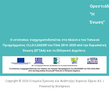
Φόρμα
Ορεστιά
εγγραφής
”Η
στο
Θεματικό
Ένωση”
Εργαστήρι: "
Τα μνημεία
μας είναι
Ο ιστότοπος συγχρηματοδοτείται στο πλαίσιο του Τοπικού
σημεία
Προγράμματος CLLD/LEADER του ΠΑΑ 2014-2020 από την Ευρωπαϊκή
αναφοράς
Ένωση (ΕΓΤΑΑ) και το Ελληνικό Δημόσιο.
της
ταυτότητάς
μας"
Copyright © 2026 Εταιρεία Έρευνας και Ανάπτυξης Βορείου Έβρου Α.Ε. |
Powered by Wordpress
Εγγραφείτε
εδω για να
λαμβάνεται