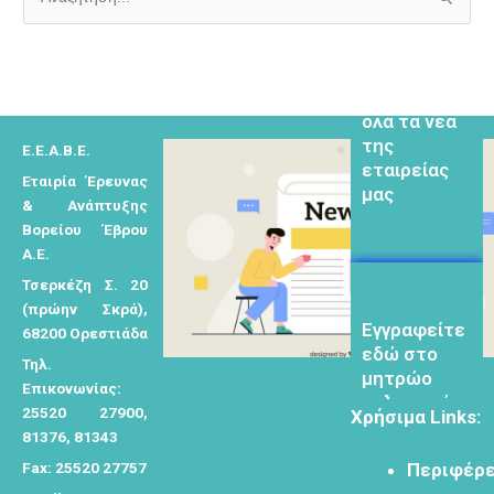
Α
ν
Εγγραφείτε
εδω για να
α
λαμβάνεται
ζ
όλα τα νέα
ή
της
Ε.Ε.Α.Β.Ε.
τ
εταιρείας
μας
Εταιρία Έρευνας
η
& Ανάπτυξης
σ
Βορείου Έβρου
η
Α.Ε.
γ
Τσερκέζη Σ. 20
ι
(πρώην Σκρά),
Eγγραφείτε
α
68200 Ορεστιάδα
εδώ στο
:
Τηλ.
μητρώο
Επικονωνίας:
μελετητών
25520 27900,
Χρήσιμα Links:
81376, 81343
Fax: 25520 27757
Περιφέρε