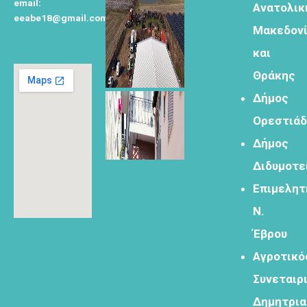
email:
Ανατολικ
eeabe18@gmail.com
Μακεδον
Φόρμα
εγγραφής για
και
τον
Θράκης
δημιουργικό
τουρισμό
Δήμος
Ορεστιά
Δήμος
Διδυμοτε
Φόρμα
Επιμελητ
εγγραφής
Ν.
στα
εργαστήρια
Έβρου
δημιυοργικού
Αγροτικό
τουρισμού
Συνεταιρ
Δημητρι