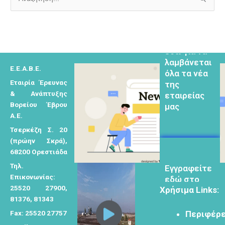
Α
ν
Εγγραφείτε
α
εδω για να
ζ
λαμβάνεται
ή
όλα τα νέα
Ε.Ε.Α.Β.Ε.
τ
της
Εταιρία Έρευνας
η
εταιρείας
& Ανάπτυξης
μας
σ
Βορείου Έβρου
η
Α.Ε.
γ
Τσερκέζη Σ. 20
ι
(πρώην Σκρά),
α
68200 Ορεστιάδα
Eγγραφείτε
:
Τηλ.
εδώ στο
Επικονωνίας:
μητρώο
25520 27900,
Χρήσιμα Links:
μελετητών
81376, 81343
Fax: 25520 27757
Περιφέρε