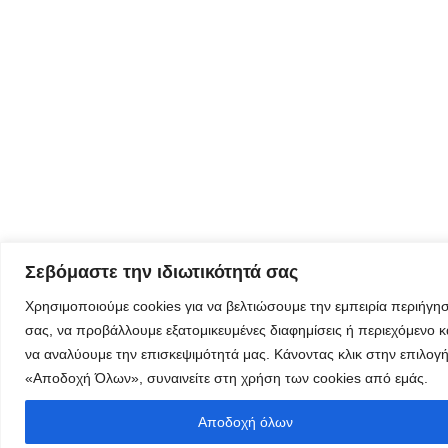
λαμβάνεται
όλα τα νέα
της
εταιρείας
μας
Eγγραφείτε
εδώ στο
μητρώο
Σεβόμαστε την ιδιωτικότητά σας
μελετητών
Χρησιμοποιούμε cookies για να βελτιώσουμε την εμπειρία περιήγη
σας, να προβάλλουμε εξατομικευμένες διαφημίσεις ή περιεχόμενο κ
να αναλύουμε την επισκεψιμότητά μας. Κάνοντας κλικ στην επιλογ
«Αποδοχή Όλων», συναινείτε στη χρήση των cookies από εμάς.
Φόρμα
Αποδοχή όλων
εγγραφής για