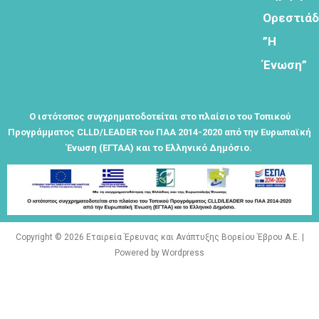
Ορεστιά
Φόρμα
”Η
εγγραφής
Ένωση”
στο
Θεματικό
Εργαστήρι: "
Τα μνημεία
Ο ιστότοπος συγχρηματοδοτείται στο πλαίσιο του Τοπικού
μας είναι
Προγράμματος CLLD/LEADER του ΠΑΑ 2014-2020 από την Ευρωπαϊκή
σημεία
Ένωση (ΕΓΤΑΑ) και το Ελληνικό Δημόσιο.
αναφοράς
της
ταυτότητάς
μας"
Copyright © 2026 Εταιρεία Έρευνας και Ανάπτυξης Βορείου Έβρου Α.Ε. |
Powered by Wordpress
Εγγραφείτε
εδω για να