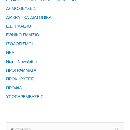
ΔΗΜΟΣΙΕΥΣΕΙΣ
ΔΙΑΚΡΑΤΙΚΑ-ΔΙΑΤΟΠΙΚΑ
Ε.Ε. ΠΛΑΙΣΙΟ
ΕΘΝΙΚΟ ΠΛΑΙΣΙΟ
Φόρμα
ΙΣΟΛΟΓΙΣΜΟΙ
εγγραφής
ΝΕΑ
στο
Θεματικό
Νέα – Newsletter
Εργαστήρι: "
ΠΡΟΓΡΑΜΜΑΤΑ
Τα μνημεία
μας είναι
ΠΡΟΚΗΡΥΞΕΙΣ
σημεία
ΠΡΟΦΙΛ
αναφοράς
ΥΠΟΠΑΡΕΜΒΑΣΕΙΣ
της
ταυτότητάς
μας"