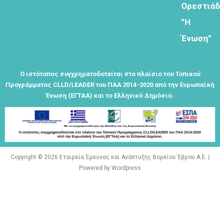
Ορεστιά
Φόρμα
”Η
εγγραφής
Ένωση”
στο
Θεματικό
Εργαστήρι: "
Τα μνημεία
Ο ιστότοπος συγχρηματοδοτείται στο πλαίσιο του Τοπικού
μας είναι
Προγράμματος CLLD/LEADER του ΠΑΑ 2014-2020 από την Ευρωπαϊκή
σημεία
Ένωση (ΕΓΤΑΑ) και το Ελληνικό Δημόσιο.
αναφοράς
της
ταυτότητάς
μας"
Copyright © 2026 Εταιρεία Έρευνας και Ανάπτυξης Βορείου Έβρου Α.Ε. |
Powered by Wordpress
Εγγραφείτε
εδω για να