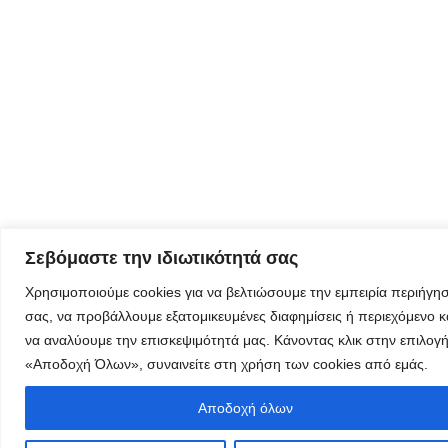
λαμβάνεται
όλα τα νέα
της
εταιρείας
μας
Eγγραφείτε
εδώ στο
Σεβόμαστε την ιδιωτικότητά σας
μητρώο
μελετητών
Χρησιμοποιούμε cookies για να βελτιώσουμε την εμπειρία περιήγη
σας, να προβάλλουμε εξατομικευμένες διαφημίσεις ή περιεχόμενο κ
να αναλύουμε την επισκεψιμότητά μας. Κάνοντας κλικ στην επιλογ
«Αποδοχή Όλων», συναινείτε στη χρήση των cookies από εμάς.
Φόρμα
Αποδοχή όλων
εγγραφής για
τον