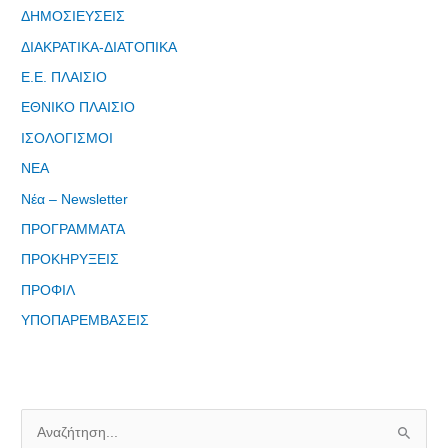
ΔΗΜΟΣΙΕΥΣΕΙΣ
ΔΙΑΚΡΑΤΙΚΑ-ΔΙΑΤΟΠΙΚΑ
Ε.Ε. ΠΛΑΙΣΙΟ
ΕΘΝΙΚΟ ΠΛΑΙΣΙΟ
Φόρμα
ΙΣΟΛΟΓΙΣΜΟΙ
εγγραφής
ΝΕΑ
στο
Θεματικό
Νέα – Newsletter
Εργαστήρι: "
ΠΡΟΓΡΑΜΜΑΤΑ
Τα μνημεία
ΠΡΟΚΗΡΥΞΕΙΣ
μας είναι
σημεία
ΠΡΟΦΙΛ
αναφοράς
ΥΠΟΠΑΡΕΜΒΑΣΕΙΣ
της
ταυτότητάς
μας"
Α