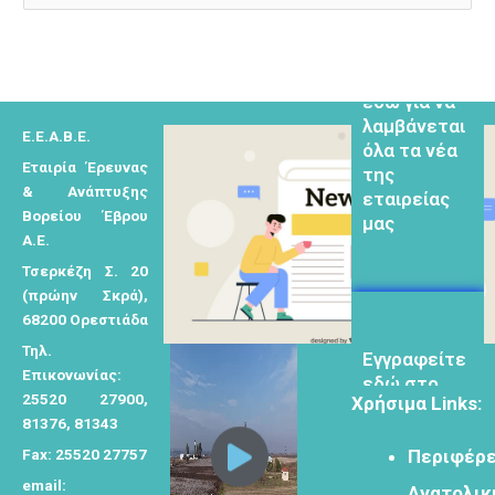
ν
α
Εγγραφείτε
εδω για να
ζ
λαμβάνεται
ή
όλα τα νέα
Ε.Ε.Α.Β.Ε.
τ
της
Εταιρία Έρευνας
η
εταιρείας
& Ανάπτυξης
σ
μας
Βορείου Έβρου
η
Α.Ε.
γ
Τσερκέζη Σ. 20
ι
(πρώην Σκρά),
α
68200 Ορεστιάδα
Eγγραφείτε
:
Τηλ.
εδώ στο
Επικονωνίας:
μητρώο
25520 27900,
Χρήσιμα Links:
μελετητών
81376, 81343
Fax: 25520 27757
Περιφέρε
email:
Ανατολικ