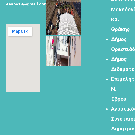
eeabe18@gmail.com
Μακεδον
Φόρμα
και
εγγραφής για
τον
Θράκης
δημιουργικό
Δήμος
τουρισμό
Ορεστιά
Δήμος
Διδυμοτε
Φόρμα
Επιμελητ
εγγραφής
Ν.
στα
εργαστήρια
Έβρου
δημιυοργικού
Αγροτικό
τουρισμού
Συνεταιρ
Δημητρι