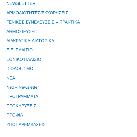
NEWSLETTER
ΑΡΜΟΔΙΟΤΗΤΕΣ/ΕΚΧΩΡΗΣΕΙΣ
ΓΕΝΙΚΕΣ ΣΥΝΕΛΕΥΣΕΙΣ – ΠΡΑΚΤΙΚΑ
ΔΗΜΟΣΙΕΥΣΕΙΣ
ΔΙΑΚΡΑΤΙΚΑ-ΔΙΑΤΟΠΙΚΑ
Ε.Ε. ΠΛΑΙΣΙΟ
Φόρμα
ΕΘΝΙΚΟ ΠΛΑΙΣΙΟ
εγγραφής
ΙΣΟΛΟΓΙΣΜΟΙ
στο
Θεματικό
ΝΕΑ
Εργαστήρι: "
Νέα – Newsletter
Τα μνημεία
ΠΡΟΓΡΑΜΜΑΤΑ
μας είναι
σημεία
ΠΡΟΚΗΡΥΞΕΙΣ
αναφοράς
ΠΡΟΦΙΛ
της
ταυτότητάς
ΥΠΟΠΑΡΕΜΒΑΣΕΙΣ
μας"