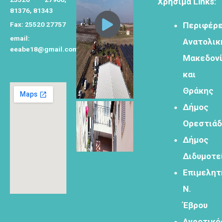
Χρήσιμα Links:
81376, 81343
Fax: 25520 27757
Περιφέρε
email:
Ανατολικ
eeabe18@gmail.com
Φόρμα
Μακεδον
εγγραφής για
τον
και
δημιουργικό
Θράκης
τουρισμό
Δήμος
Ορεστιά
Δήμος
Φόρμα
Διδυμοτε
εγγραφής
Επιμελητ
στα
εργαστήρια
Ν.
δημιυοργικού
Έβρου
τουρισμού
Αγροτικό