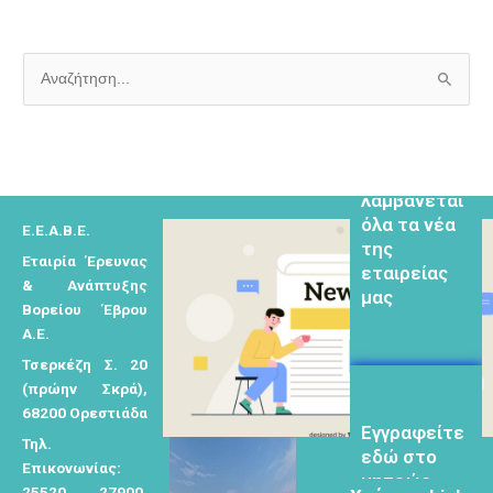
Α
Εγγραφείτε
ν
εδω για να
α
λαμβάνεται
ζ
όλα τα νέα
ή
της
Ε.Ε.Α.Β.Ε.
τ
εταιρείας
μας
Εταιρία Έρευνας
η
& Ανάπτυξης
σ
Βορείου Έβρου
η
Α.Ε.
γ
Τσερκέζη Σ. 20
ι
(πρώην Σκρά),
Eγγραφείτε
α
68200 Ορεστιάδα
εδώ στο
:
μητρώο
Τηλ.
μελετητών
Επικονωνίας:
25520 27900,