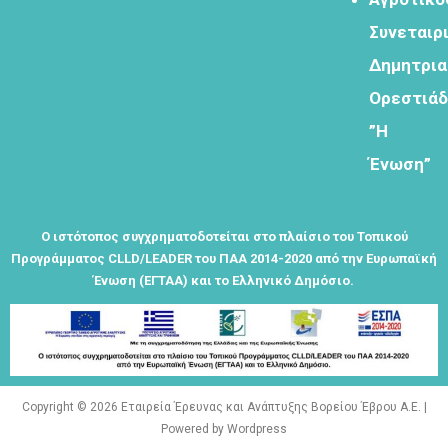
Συνεταιρ
Δημητρι
Φόρμα
Ορεστιά
εγγραφής
”Η
στο
Θεματικό
Ένωση”
Εργαστήρι: "
Τα μνημεία
μας είναι
Ο ιστότοπος συγχρηματοδοτείται στο πλαίσιο του Τοπικού
σημεία
Προγράμματος CLLD/LEADER του ΠΑΑ 2014-2020 από την Ευρωπαϊκή
αναφοράς
Ένωση (ΕΓΤΑΑ) και το Ελληνικό Δημόσιο.
της
ταυτότητάς
μας"
Copyright © 2026 Εταιρεία Έρευνας και Ανάπτυξης Βορείου Έβρου Α.Ε. |
Powered by Wordpress