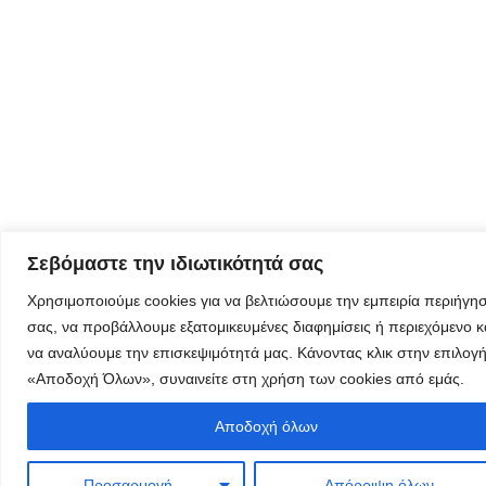
όλα τα νέα
της
εταιρείας
μας
Eγγραφείτε
εδώ στο
Σεβόμαστε την ιδιωτικότητά σας
μητρώο
μελετητών
Χρησιμοποιούμε cookies για να βελτιώσουμε την εμπειρία περιήγη
σας, να προβάλλουμε εξατομικευμένες διαφημίσεις ή περιεχόμενο κ
να αναλύουμε την επισκεψιμότητά μας. Κάνοντας κλικ στην επιλογ
«Αποδοχή Όλων», συναινείτε στη χρήση των cookies από εμάς.
Φόρμα
Αποδοχή όλων
εγγραφής για
τον
Προσαρμογή
Απόρριψη όλων