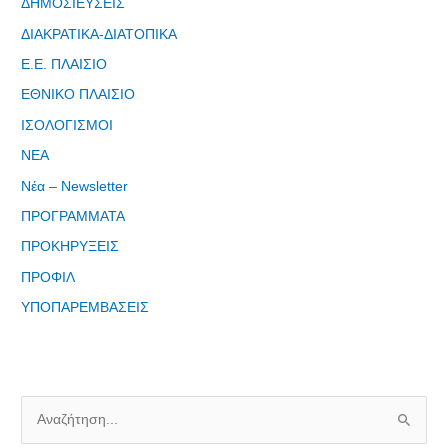
ΔΗΜΟΣΙΕΥΣΕΙΣ
ΔΙΑΚΡΑΤΙΚΑ-ΔΙΑΤΟΠΙΚΑ
Ε.Ε. ΠΛΑΙΣΙΟ
ΕΘΝΙΚΟ ΠΛΑΙΣΙΟ
Φόρμα
ΙΣΟΛΟΓΙΣΜΟΙ
εγγραφής
ΝΕΑ
στο
Θεματικό
Νέα – Newsletter
Εργαστήρι: "
ΠΡΟΓΡΑΜΜΑΤΑ
Τα μνημεία
ΠΡΟΚΗΡΥΞΕΙΣ
μας είναι
σημεία
ΠΡΟΦΙΛ
αναφοράς
ΥΠΟΠΑΡΕΜΒΑΣΕΙΣ
της
ταυτότητάς
μας"
Α