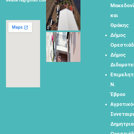
Μακεδον
Φόρμα
και
εγγραφής για
τον
Θράκης
δημιουργικό
Δήμος
τουρισμό
Ορεστιά
Δήμος
Διδυμοτε
Φόρμα
Επιμελητ
εγγραφής
Ν.
στα
εργαστήρια
Έβρου
δημιυοργικού
Αγροτικό
τουρισμού
Συνεταιρ
Δημητρι
Ορεστιά