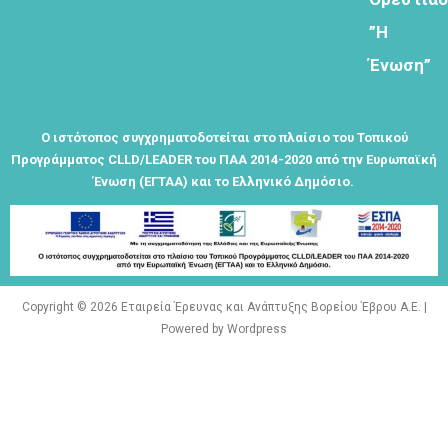
Φόρμα
”Η
εγγραφής
Ένωση”
στο
Θεματικό
Εργαστήρι: "
Ο ιστότοπος συγχρηματοδοτείται στο πλαίσιο του Τοπικού
Τα μνημεία
Προγράμματος CLLD/LEADER του ΠΑΑ 2014-2020 από την Ευρωπαϊκή
μας είναι
Ένωση (ΕΓΤΑΑ) και το Ελληνικό Δημόσιο.
σημεία
αναφοράς
της
ταυτότητάς
μας"
Copyright © 2026 Εταιρεία Έρευνας και Ανάπτυξης Βορείου Έβρου Α.Ε. |
Powered by Wordpress
Εγγραφείτε
εδω για να
λαμβάνεται