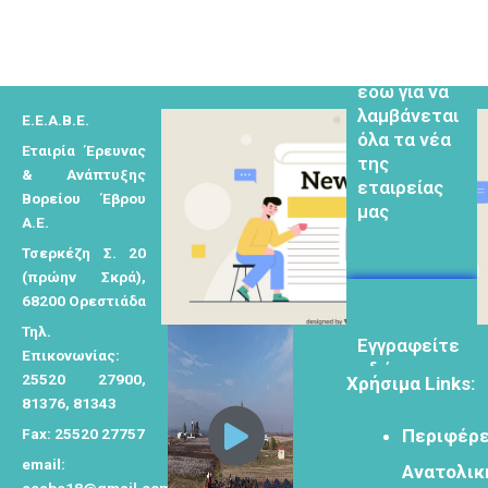
ν
α
Εγγραφείτε
ζ
εδω για να
λαμβάνεται
ή
όλα τα νέα
Ε.Ε.Α.Β.Ε.
τ
της
Εταιρία Έρευνας
η
εταιρείας
& Ανάπτυξης
σ
μας
Βορείου Έβρου
η
Α.Ε.
γ
Τσερκέζη Σ. 20
ι
(πρώην Σκρά),
α
68200 Ορεστιάδα
Eγγραφείτε
:
Τηλ.
εδώ στο
Επικονωνίας:
μητρώο
25520 27900,
Χρήσιμα Links:
μελετητών
81376, 81343
Fax: 25520 27757
Περιφέρε
email:
Ανατολικ
eeabe18@gmail.com