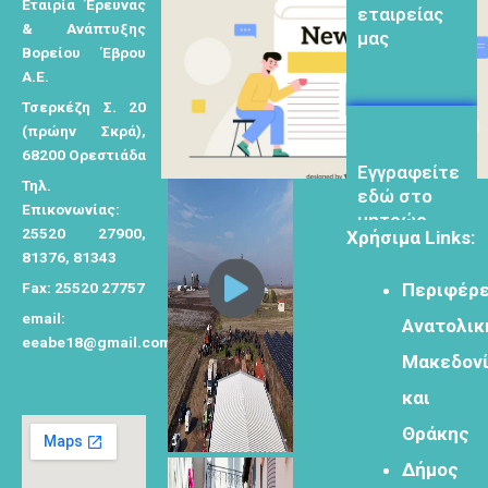
εταιρείας
Εταιρία Έρευνας
η
μας
& Ανάπτυξης
σ
Βορείου Έβρου
η
Α.Ε.
γ
Τσερκέζη Σ. 20
ι
(πρώην Σκρά),
α
68200 Ορεστιάδα
Eγγραφείτε
εδώ στο
:
Τηλ.
μητρώο
Επικονωνίας:
μελετητών
25520 27900,
Χρήσιμα Links:
81376, 81343
Fax: 25520 27757
Περιφέρε
email:
Ανατολικ
eeabe18@gmail.com
Μακεδον
Φόρμα
εγγραφής για
και
τον
Θράκης
δημιουργικό
τουρισμό
Δήμος