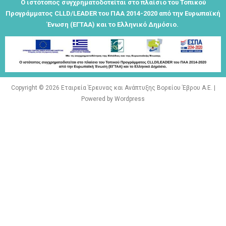
Ο ιστότοπος συγχρηματοδοτείται στο πλαίσιο του Τοπικού
μας είναι
Προγράμματος CLLD/LEADER του ΠΑΑ 2014-2020 από την Ευρωπαϊκή
σημεία
Ένωση (ΕΓΤΑΑ) και το Ελληνικό Δημόσιο.
αναφοράς
της
ταυτότητάς
μας"
Copyright © 2026 Εταιρεία Έρευνας και Ανάπτυξης Βορείου Έβρου Α.Ε. |
Powered by Wordpress
Εγγραφείτε
εδω για να
λαμβάνεται
όλα τα νέα
της
εταιρείας
μας