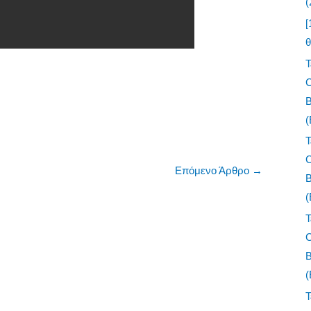
(
[
Τ
Τ
Επόμενο Άρθρο
→
Τ
Τ