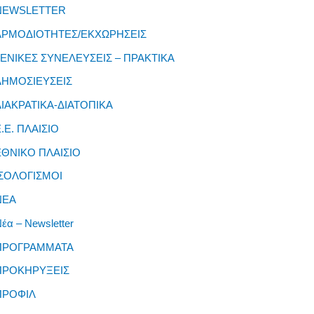
NEWSLETTER
ΑΡΜΟΔΙΟΤΗΤΕΣ/ΕΚΧΩΡΗΣΕΙΣ
ΓΕΝΙΚΕΣ ΣΥΝΕΛΕΥΣΕΙΣ – ΠΡΑΚΤΙΚΑ
ΔΗΜΟΣΙΕΥΣΕΙΣ
ΔΙΑΚΡΑΤΙΚΑ-ΔΙΑΤΟΠΙΚΑ
Φόρμα εγγραφής στο Θεματικό Εργαστήρι: " Τα
Ε.Ε. ΠΛΑΙΣΙΟ
μνημεία μας είναι σημεία αναφοράς της ταυτότητάς
μας"
ΕΘΝΙΚΟ ΠΛΑΙΣΙΟ
ΙΣΟΛΟΓΙΣΜΟΙ
ΝΕΑ
έα – Newsletter
Εγγραφείτε εδω για να λαμβάνεται όλα τα νέα της
ΠΡΟΓΡΑΜΜΑΤΑ
εταιρείας μας
ΠΡΟΚΗΡΥΞΕΙΣ
ΠΡΟΦΙΛ