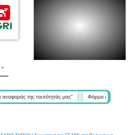
ης ταυτότητάς μας"
Φόρμα εγγραφής στα Σεμινάρια 