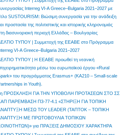
ΔΕΛΤΙΟ ΤΥΠΟΥ | Συμμετοχή της ΕΕΑΒΕ στο Πρόγραμμα
υνεργασίας Interreg VI-A Greece–Bulgaria 2021–2027 με
ίτλο SUSTOURISM: Βιώσιμη συνεργασία για την ανάδειξη
αι προστασία της πολιτιστικής και ιστορικής κληρονομιάς
τη διασυνοριακή περιοχή Ελλάδας – Βουλγαρίας
ΔΕΛΤΙΟ ΤΥΠΟΥ | Συμμετοχή της ΕΕΑΒΕ στο Πρόγραμμα
nterreg VI-A Greece–Bulgaria 2021–2027
ΔΕΛΤΙΟ ΤΥΠΟΥ | Η ΕΕΑΒΕ προωθεί τη νεανική
πιχειρηματικότητα μέσω του ευρωπαϊκού έργου «Rural
park» του προγράμματος Erasmus+ (KA210 – Small-scale
artnerships in Youth).
1η ΠΡΟΣΚΛΗΣΗ ΓΙΑ ΤΗΝ ΥΠΟΒΟΛΗ ΠΡΟΤΑΣΕΩΝ ΣΤΟ ΣΣ
ΚΑΠ ΠΑΡΕΜΒΑΣΗ Π3-77-4.1 «ΣΤΗΡΙΞΗ ΓΙΑ ΤΟΠΙΚΗ
ΑΝΑΠΤΥΞΗ ΜΕΣΩ ΤΟΥ LEADER (ΤΑΠΤΟΚ – ΤΟΠΙΚΗ
ΑΝΑΠΤΥΞΗ ΜΕ ΠΡΩΤΟΒΟΥΛΙΑ ΤΟΠΙΚΩΝ
ΚΟΙΝΟΤΗΤΩΝ)» για ΠΡΑΞΕΙΣ ΔΗΜΟΣΙΟΥ ΧΑΡΑΚΤΗΡΑ
ΔΕΛΤΙΟ ΤΥΠΟΥ | Συμμετοχή της ΕΕΑΒΕ στο συνέδριο της