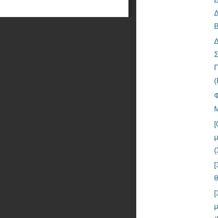
Δ
B
Σ
Π
(
[
(
[
[