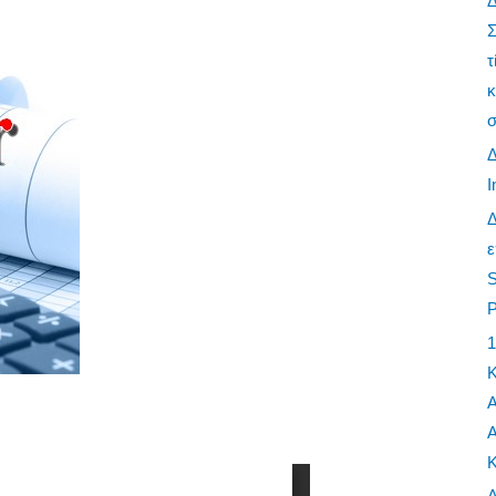
Σ
τ
κ
σ
I
ε
S
P