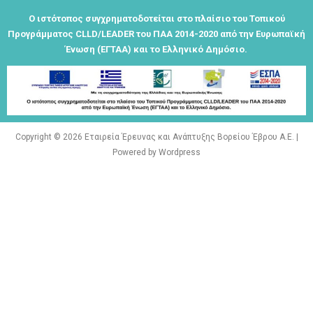
Τα μνημεία
Ο ιστότοπος συγχρηματοδοτείται στο πλαίσιο του Τοπικού
μας είναι
Προγράμματος CLLD/LEADER του ΠΑΑ 2014-2020 από την Ευρωπαϊκή
σημεία
Ένωση (ΕΓΤΑΑ) και το Ελληνικό Δημόσιο.
αναφοράς
της
ταυτότητάς
μας"
Copyright © 2026 Εταιρεία Έρευνας και Ανάπτυξης Βορείου Έβρου Α.Ε. |
Powered by Wordpress
Εγγραφείτε
εδω για να
λαμβάνεται
όλα τα νέα
της
εταιρείας
μας