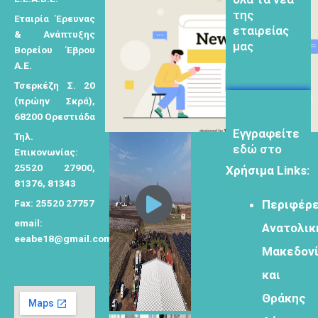
της
τ
εταιρείας
Εταιρία Έρευνας
η
μας
& Ανάπτυξης
σ
Βορείου Έβρου
η
Α.Ε.
γ
Τσερκέζη Σ. 20
ι
(πρώην Σκρά),
α
68200 Ορεστιάδα
Eγγραφείτε
εδώ στο
:
Τηλ.
μητρώο
Επικονωνίας:
μελετητών
25520 27900,
Χρήσιμα Links:
81376, 81343
Fax: 25520 27757
Περιφέρε
email:
Ανατολικ
eeabe18@gmail.com
Μακεδον
Φόρμα
εγγραφής για
και
τον
Θράκης
δημιουργικό
τουρισμό