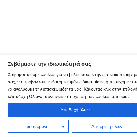
εταιρείας
μας
Eγγραφείτε
εδώ στο
μητρώο
Σεβόμαστε την ιδιωτικότητά σας
μελετητών
Χρησιμοποιούμε cookies για να βελτιώσουμε την εμπειρία περιήγη
σας, να προβάλλουμε εξατομικευμένες διαφημίσεις ή περιεχόμενο κ
να αναλύουμε την επισκεψιμότητά μας. Κάνοντας κλικ στην επιλογ
«Αποδοχή Όλων», συναινείτε στη χρήση των cookies από εμάς.
Φόρμα
Αποδοχή όλων
εγγραφής για
τον
δημιουργικό
Προσαρμογή
Απόρριψη όλων
τουρισμό