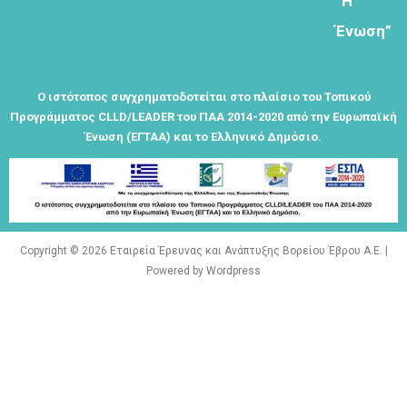
”Η
εγγραφής
στο
Ένωση”
Θεματικό
Εργαστήρι: "
Τα μνημεία
Ο ιστότοπος συγχρηματοδοτείται στο πλαίσιο του Τοπικού
μας είναι
Προγράμματος CLLD/LEADER του ΠΑΑ 2014-2020 από την Ευρωπαϊκή
σημεία
Ένωση (ΕΓΤΑΑ) και το Ελληνικό Δημόσιο.
αναφοράς
της
ταυτότητάς
μας"
Copyright © 2026 Εταιρεία Έρευνας και Ανάπτυξης Βορείου Έβρου Α.Ε. |
Powered by Wordpress
Εγγραφείτε
εδω για να
λαμβάνεται
όλα τα νέα
της