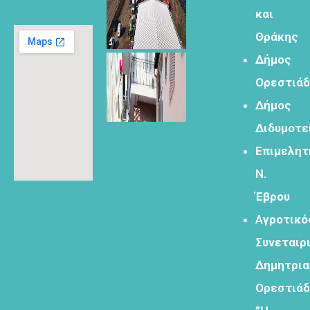
εγγραφής για
και
τον
δημιουργικό
Θράκης
τουρισμό
Δήμος
Ορεστιά
Δήμος
Διδυμοτε
Φόρμα
Επιμελητ
εγγραφής
στα
Ν.
εργαστήρια
Έβρου
δημιυοργικού
τουρισμού
Αγροτικό
Συνεταιρ
Δημητρι
Ορεστιά
Φόρμα