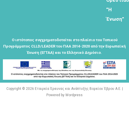
Φόρμα
”Η
εγγραφής
Ένωση”
στο
Θεματικό
Εργαστήρι: "
Τα μνημεία
Ο ιστότοπος συγχρηματοδοτείται στο πλαίσιο του Τοπικού
μας είναι
Προγράμματος CLLD/LEADER του ΠΑΑ 2014-2020 από την Ευρωπαϊκή
σημεία
Ένωση (ΕΓΤΑΑ) και το Ελληνικό Δημόσιο.
αναφοράς
της
ταυτότητάς
μας"
Copyright © 2026 Εταιρεία Έρευνας και Ανάπτυξης Βορείου Έβρου Α.Ε. |
Powered by Wordpress
Εγγραφείτε
εδω για να
λαμβάνεται