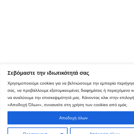
όλα τα νέα
της
εταιρείας
μας
Eγγραφείτε
εδώ στο
Σεβόμαστε την ιδιωτικότητά σας
μητρώο
μελετητών
Χρησιμοποιούμε cookies για να βελτιώσουμε την εμπειρία περιήγη
σας, να προβάλλουμε εξατομικευμένες διαφημίσεις ή περιεχόμενο κ
να αναλύουμε την επισκεψιμότητά μας. Κάνοντας κλικ στην επιλογ
«Αποδοχή Όλων», συναινείτε στη χρήση των cookies από εμάς.
Φόρμα
Αποδοχή όλων
εγγραφής για
τον
Προσαρμογή
Απόρριψη όλων