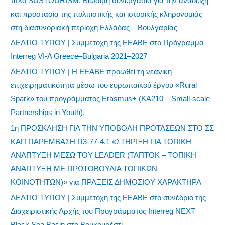
τίτλο SUSTOURISM: Βιώσιμη συνεργασία για την ανάδειξη
και προστασία της πολιτιστικής και ιστορικής κληρονομιάς
στη διασυνοριακή περιοχή Ελλάδας – Βουλγαρίας
ΔΕΛΤΙΟ ΤΥΠΟΥ | Συμμετοχή της ΕΕΑΒΕ στο Πρόγραμμα
Interreg VI-A Greece–Bulgaria 2021–2027
ΔΕΛΤΙΟ ΤΥΠΟΥ | Η ΕΕΑΒΕ προωθεί τη νεανική
επιχειρηματικότητα μέσω του ευρωπαϊκού έργου «Rural
Spark» του προγράμματος Erasmus+ (KA210 – Small-scale
Partnerships in Youth).
1η ΠΡΟΣΚΛΗΣΗ ΓΙΑ ΤΗΝ ΥΠΟΒΟΛΗ ΠΡΟΤΑΣΕΩΝ ΣΤΟ ΣΣ
ΚΑΠ ΠΑΡΕΜΒΑΣΗ Π3-77-4.1 «ΣΤΗΡΙΞΗ ΓΙΑ ΤΟΠΙΚΗ
ΑΝΑΠΤΥΞΗ ΜΕΣΩ ΤΟΥ LEADER (ΤΑΠΤΟΚ – ΤΟΠΙΚΗ
ΑΝΑΠΤΥΞΗ ΜΕ ΠΡΩΤΟΒΟΥΛΙΑ ΤΟΠΙΚΩΝ
ΚΟΙΝΟΤΗΤΩΝ)» για ΠΡΑΞΕΙΣ ΔΗΜΟΣΙΟΥ ΧΑΡΑΚΤΗΡΑ
ΔΕΛΤΙΟ ΤΥΠΟΥ | Συμμετοχή της ΕΕΑΒΕ στο συνέδριο της
Διαχειριστικής Αρχής του Προγράμματος Interreg NEXT
Black Sea Basin στο Βουκουρέστι