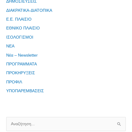
ΔΗΜΟΣΙΕΥΣΕΙΣ
ΔΙΑΚΡΑΤΙΚΑ-ΔΙΑΤΟΠΙΚΑ
Ε.Ε. ΠΛΑΙΣΙΟ
ΕΘΝΙΚΟ ΠΛΑΙΣΙΟ
Φόρμα
ΙΣΟΛΟΓΙΣΜΟΙ
εγγραφής
ΝΕΑ
στο
Θεματικό
Νέα – Newsletter
Εργαστήρι: "
ΠΡΟΓΡΑΜΜΑΤΑ
Τα μνημεία
ΠΡΟΚΗΡΥΞΕΙΣ
μας είναι
σημεία
ΠΡΟΦΙΛ
αναφοράς
ΥΠΟΠΑΡΕΜΒΑΣΕΙΣ
της
ταυτότητάς
μας"
Α