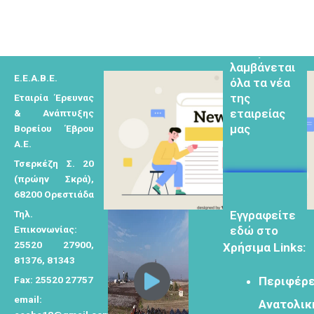
ν
α
Εγγραφείτε
εδω για να
ζ
λαμβάνεται
ή
όλα τα νέα
Ε.Ε.Α.Β.Ε.
τ
της
Εταιρία Έρευνας
η
εταιρείας
& Ανάπτυξης
σ
μας
Βορείου Έβρου
η
Α.Ε.
γ
Τσερκέζη Σ. 20
ι
(πρώην Σκρά),
α
68200 Ορεστιάδα
Eγγραφείτε
:
Τηλ.
εδώ στο
Επικονωνίας:
μητρώο
25520 27900,
Χρήσιμα Links:
μελετητών
81376, 81343
Fax: 25520 27757
Περιφέρε
email:
Ανατολικ