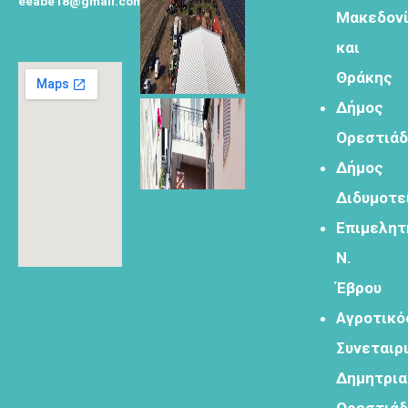
eeabe18@gmail.com
Μακεδον
Φόρμα
και
εγγραφής για
τον
Θράκης
δημιουργικό
Δήμος
τουρισμό
Ορεστιά
Δήμος
Διδυμοτε
Φόρμα
Επιμελητ
εγγραφής
Ν.
στα
εργαστήρια
Έβρου
δημιυοργικού
Αγροτικό
τουρισμού
Συνεταιρ
Δημητρι
Ορεστιά