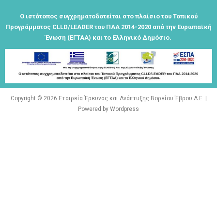
Τα μνημεία
μας είναι
Ο ιστότοπος συγχρηματοδοτείται στο πλαίσιο του Τοπικού
σημεία
Προγράμματος CLLD/LEADER του ΠΑΑ 2014-2020 από την Ευρωπαϊκή
αναφοράς
Ένωση (ΕΓΤΑΑ) και το Ελληνικό Δημόσιο.
της
ταυτότητάς
μας"
Copyright © 2026 Εταιρεία Έρευνας και Ανάπτυξης Βορείου Έβρου Α.Ε. |
Powered by Wordpress
Εγγραφείτε
εδω για να
λαμβάνεται
όλα τα νέα
της
εταιρείας
μας