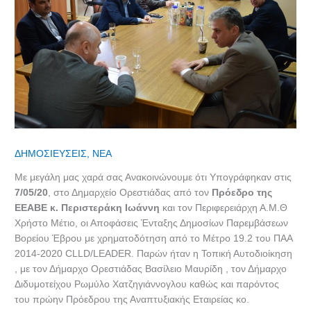
ΔΗΜΟΣΙΕΥΣΕΙΣ
,
ΝΕΑ
Με μεγάλη μας χαρά σας Ανακοινώνουμε ότι Υπογράφηκαν στις
7/05/20
, στο Δημαρχείο Ορεστιάδας από τον
Πρόεδρο της
ΕΕΑΒΕ κ. Περιστεράκη Ιωάννη
και τον Περιφερειάρχη Α.Μ.Θ
Χρήστο Μέτιο, οι Αποφάσεις Ένταξης Δημοσίων Παρεμβάσεων
Βορείου Έβρου με χρηματοδότηση από το Μέτρο 19.2 του ΠΑΑ
2014-2020 CLLD/LEADER. Παρών ήταν η Τοπική Αυτοδιοίκηση
, με τον Δήμαρχο Ορεστιάδας Βασίλειο Μαυρίδη , τον Δήμαρχο
Διδυμοτείχου Ρωμύλο Χατζηγιάννογλου καθώς και παρόντος
του πρώην Πρόεδρου της Αναπτυξιακής Εταιρείας κο.