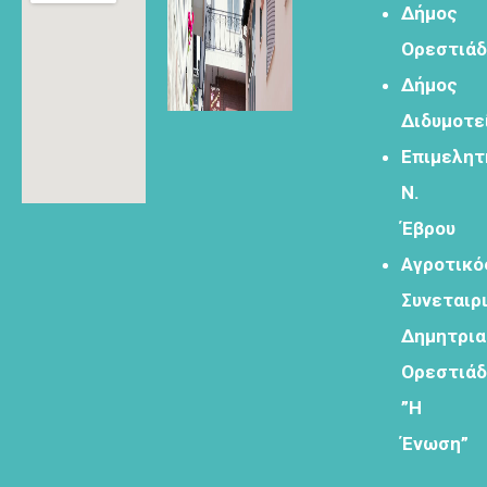
Δήμος
Ορεστιά
Δήμος
Φόρμα
Διδυμοτε
εγγραφής
Επιμελητ
στα
εργαστήρια
Ν.
δημιυοργικού
Έβρου
τουρισμού
Αγροτικό
Συνεταιρ
Δημητρι
Φόρμα
Ορεστιά
εγγραφής
”Η
στο
Θεματικό
Ένωση”
Εργαστήρι: "