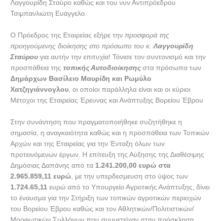
Λαγγουρίδη Σταύρο καθώς και του νυν Αντιπρόεδρου
Τσιμπανλιώτη Ευάγγελο.
Ο Πρόεδρος της Εταιρείας εξήρε την
προσφορά της
προηγούμενης διοίκησης στο πρόσωπο του κ.
Λαγγουρίδη
Σταύρου
για αυτήν την επιτυχία! Τόνισε τον συντονισμό και την
προσπάθεια της
τοπικής Αυτοδιοίκησης
στα πρόσωπα των
Δημάρχων Βασίλειο Μαυρίδη και Ρωμύλο
Χατζηγιάννογλου
, οι οποίοι παράλληλα είναι και οι κύριοι
Μέτοχοι της Εταιρείας Έρευνας και Ανάπτυξης Βορείου Έβρου
Στην συνάντηση που πραγματοποιήθηκε συζητήθηκε η
σημασία, η αναγκαιότητα καθώς και η προσπάθεια των Τοπικών
Αρχών και της Εταιρείας για την Ένταξη όλων των
προτεινόμενων έργων. Η επίτευξη της Αύξησης της Διαθέσιμης
Δημόσιας Δαπάνης από τα
1.241.200,00 ευρώ στα
2.965.859,11 ευρώ
, με την υπερδεσμευση στο ύψος των
1.724.65,11
ευρώ από το Υπουργείο Αγροτικής Ανάπτυξης, δίνει
το έναυσμα για την Στήριξη των τοπικών αγροτικών περιοχών
του Βορείου Έβρου καθώς και τον Αθλητικών/Πολιτιστικών/
Μορφωτικών Συλλόγων που συμμετείχαν στην πρόσκληση