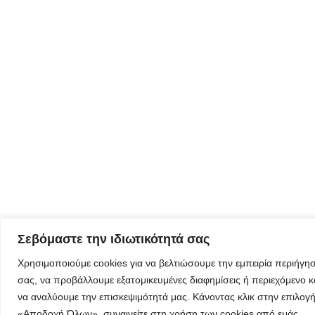
Eγγραφείτε
εδώ στο
μητρώο
μελετητών
Φόρμα
εγγραφής για
τον
δημιουργικό
Σεβόμαστε την ιδιωτικότητά σας
τουρισμό
Χρησιμοποιούμε cookies για να βελτιώσουμε την εμπειρία περιήγη
σας, να προβάλλουμε εξατομικευμένες διαφημίσεις ή περιεχόμενο κ
να αναλύουμε την επισκεψιμότητά μας. Κάνοντας κλικ στην επιλογ
«Αποδοχή Όλων», συναινείτε στη χρήση των cookies από εμάς.