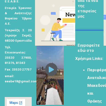
Ε.Ε.Α.Β.Ε.
εταιρείας
τ
μας
Εταιρία Έρευνας
η
& Ανάπτυξης
σ
Βορείου Έβρου
η
Α.Ε.
γ
Τσερκέζη Σ. 20
ι
(πρώην Σκρά),
Eγγραφείτε
α
68200 Ορεστιάδα
εδώ στο
μητρώο
:
Τηλ.
μελετητών
Επικονωνίας:
25520 27900,
Χρήσιμα Links:
81376, 81343
Fax: 25520 27757
Περιφέρε
email:
Ανατολικ
Φόρμα
eeabe18@gmail.com
Μακεδον
εγγραφής για
τον
και
δημιουργικό
Θράκης
τουρισμό