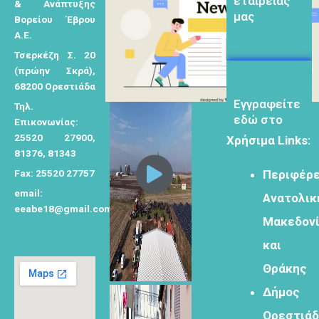
μας
& Ανάπτυξης
σ
Βορείου Έβρου
η
Α.Ε.
γ
Τσερκέζη Σ. 20
ι
(πρώην Σκρά),
α
68200 Ορεστιάδα
Eγγραφείτε
:
εδώ στο
Τηλ.
μητρώο
Επικονωνίας:
μελετητών
25520 27900,
Χρήσιμα Links:
81376, 81343
Fax: 25520 27757
Περιφέρε
email:
Ανατολικ
eeabe18@gmail.com
Μακεδον
Φόρμα
εγγραφής για
και
τον
Θράκης
δημιουργικό
τουρισμό
Δήμος
Ορεστιά