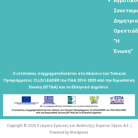
Αγροτικό
Συνεταιρ
Εγγραφείτε
εδω για να
Δημητρι
λαμβάνεται
Ορεστιά
όλα τα νέα
της
”Η
εταιρείας
Ένωση”
μας
Ο ιστότοπος συγχρηματοδοτείται στο πλαίσιο του Τοπικού
Προγράμματος CLLD/LEADER του ΠΑΑ 2014-2020 από την Ευρωπαϊκή
Ένωση (ΕΓΤΑΑ) και το Ελληνικό Δημόσιο.
Eγγραφείτε
εδώ στο
μητρώο
μελετητών
Copyright © 2026 Εταιρεία Έρευνας και Ανάπτυξης Βορείου Έβρου Α.Ε. |
Powered by Wordpress