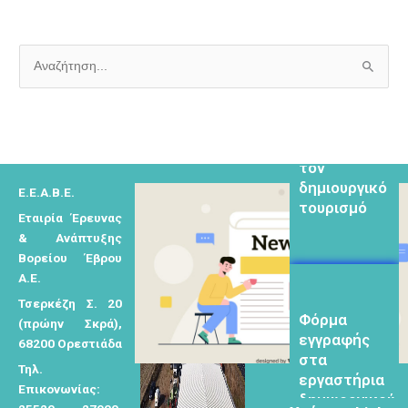
μελετητών
Α
ν
Φόρμα
α
εγγραφής για
ζ
τον
ή
δημιουργικό
Ε.Ε.Α.Β.Ε.
τ
τουρισμό
Εταιρία Έρευνας
η
& Ανάπτυξης
σ
Βορείου Έβρου
η
Α.Ε.
γ
Τσερκέζη Σ. 20
Φόρμα
ι
(πρώην Σκρά),
εγγραφής
α
68200 Ορεστιάδα
στα
:
εργαστήρια
Τηλ.
δημιυοργικού
Επικονωνίας: