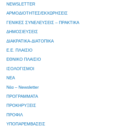
μας"
NEWSLETTER
ΑΡΜΟΔΙΟΤΗΤΕΣ/ΕΚΧΩΡΗΣΕΙΣ
ΓΕΝΙΚΕΣ ΣΥΝΕΛΕΥΣΕΙΣ – ΠΡΑΚΤΙΚΑ
ΔΗΜΟΣΙΕΥΣΕΙΣ
Εγγραφείτε
ΔΙΑΚΡΑΤΙΚΑ-ΔΙΑΤΟΠΙΚΑ
εδω για να
Ε.Ε. ΠΛΑΙΣΙΟ
λαμβάνεται
όλα τα νέα
ΕΘΝΙΚΟ ΠΛΑΙΣΙΟ
της
ΙΣΟΛΟΓΙΣΜΟΙ
εταιρείας
ΝΕΑ
μας
Νέα – Newsletter
ΠΡΟΓΡΑΜΜΑΤΑ
ΠΡΟΚΗΡΥΞΕΙΣ
ΠΡΟΦΙΛ
Eγγραφείτε
εδώ στο
ΥΠΟΠΑΡΕΜΒΑΣΕΙΣ
μητρώο