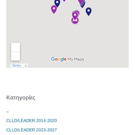
Φόρμα
εγγραφής
στο
Θεματικό
Εργαστήρι: "
Kατηγορίες
Τα μνημεία
μας είναι
σημεία
–
αναφοράς
CLLD/LEADER 2014-2020
της
CLLD/LEADER 2023-2027
ταυτότητάς