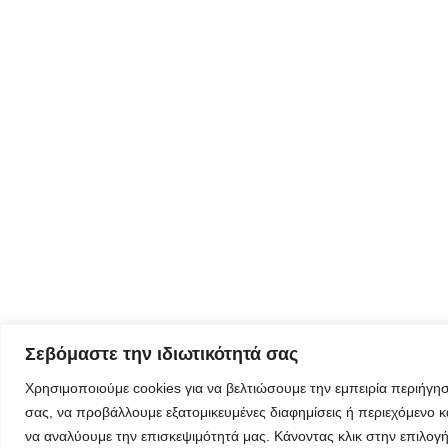
Φόρμα
εγγραφής για
τον
δημιουργικό
τουρισμό
Φόρμα
εγγραφής
στα
εργαστήρια
δημιυοργικού
Σεβόμαστε την ιδιωτικότητά σας
τουρισμού
Χρησιμοποιούμε cookies για να βελτιώσουμε την εμπειρία περιήγη
σας, να προβάλλουμε εξατομικευμένες διαφημίσεις ή περιεχόμενο κ
να αναλύουμε την επισκεψιμότητά μας. Κάνοντας κλικ στην επιλογ