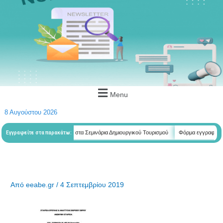
Menu
8 Αυγούστου 2026
λετητών
Φόρμα εγγραφής στα Σεμινάρια Δημιουργικού Τουρισμού
Φόρμα εγγραφής στα
Εγγραφείτε στα παρακάτω:
Από
eeabe.gr
/
4 Σεπτεμβρίου 2019