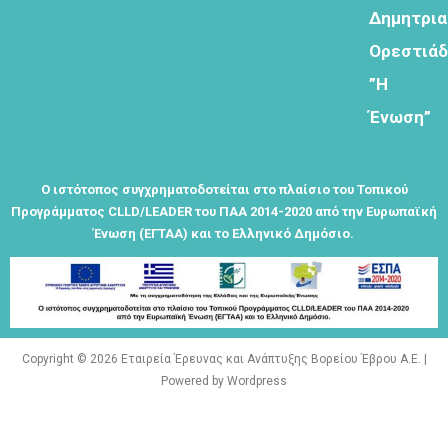
εδω για να
Δημητρι
λαμβάνεται
Ορεστιά
όλα τα νέα
της
”Η
εταιρείας
Ένωση”
μας
Ο ιστότοπος συγχρηματοδοτείται στο πλαίσιο του Τοπικού
Προγράμματος CLLD/LEADER του ΠΑΑ 2014-2020 από την Ευρωπαϊκή
Ένωση (ΕΓΤΑΑ) και το Ελληνικό Δημόσιο.
Eγγραφείτε
εδώ στο
μητρώο
μελετητών
Copyright © 2026 Εταιρεία Έρευνας και Ανάπτυξης Βορείου Έβρου Α.Ε. |
Powered by Wordpress
Φόρμα