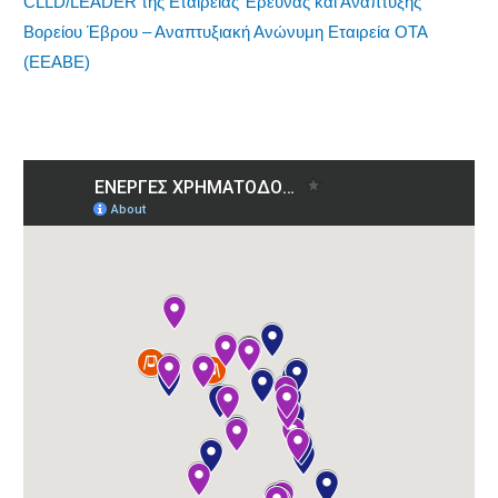
CLLD/LEADER της Εταιρείας Έρευνας και Ανάπτυξης
Βορείου Έβρου – Αναπτυξιακή Ανώνυμη Εταιρεία ΟΤΑ
(ΕΕΑΒΕ)