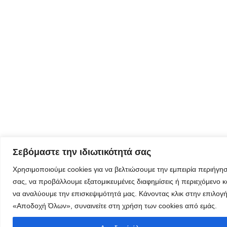
εγγραφής για
τον
δημιουργικό
τουρισμό
Φόρμα
εγγραφής
στα
εργαστήρια
δημιυοργικού
Σεβόμαστε την ιδιωτικότητά σας
τουρισμού
Χρησιμοποιούμε cookies για να βελτιώσουμε την εμπειρία περιήγη
σας, να προβάλλουμε εξατομικευμένες διαφημίσεις ή περιεχόμενο κ
να αναλύουμε την επισκεψιμότητά μας. Κάνοντας κλικ στην επιλογ
«Αποδοχή Όλων», συναινείτε στη χρήση των cookies από εμάς.
Φόρμα