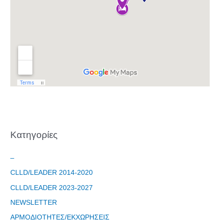
Φόρμα
εγγραφής
στο
Θεματικό
Εργαστήρι: "
Kατηγορίες
Τα μνημεία
μας είναι
σημεία
–
αναφοράς
CLLD/LEADER 2014-2020
της
CLLD/LEADER 2023-2027
ταυτότητάς
μας"
NEWSLETTER
ΑΡΜΟΔΙΟΤΗΤΕΣ/ΕΚΧΩΡΗΣΕΙΣ