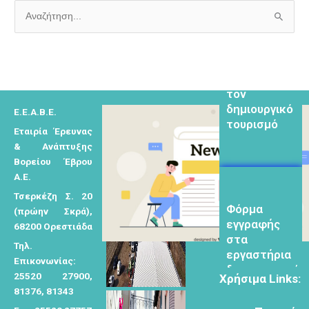
Α
ν
Φόρμα
α
εγγραφής για
ζ
τον
ή
δημιουργικό
Ε.Ε.Α.Β.Ε.
τ
τουρισμό
Εταιρία Έρευνας
η
& Ανάπτυξης
σ
Βορείου Έβρου
η
Α.Ε.
γ
Τσερκέζη Σ. 20
Φόρμα
ι
(πρώην Σκρά),
εγγραφής
α
68200 Ορεστιάδα
στα
:
εργαστήρια
Τηλ.
δημιυοργικού
Επικονωνίας:
τουρισμού
25520 27900,
Χρήσιμα Links:
81376, 81343