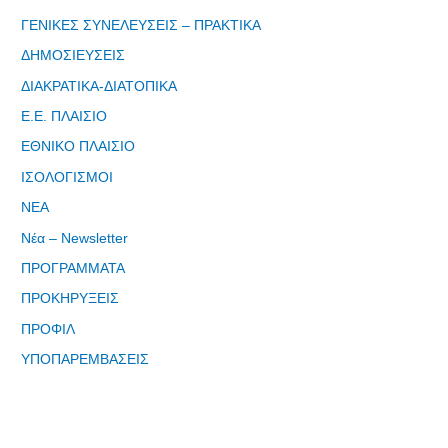
ΓΕΝΙΚΕΣ ΣΥΝΕΛΕΥΣΕΙΣ – ΠΡΑΚΤΙΚΑ
ΔΗΜΟΣΙΕΥΣΕΙΣ
Εγγραφείτε
ΔΙΑΚΡΑΤΙΚΑ-ΔΙΑΤΟΠΙΚΑ
εδω για να
Ε.Ε. ΠΛΑΙΣΙΟ
λαμβάνεται
όλα τα νέα
ΕΘΝΙΚΟ ΠΛΑΙΣΙΟ
της
ΙΣΟΛΟΓΙΣΜΟΙ
εταιρείας
ΝΕΑ
μας
Νέα – Newsletter
ΠΡΟΓΡΑΜΜΑΤΑ
ΠΡΟΚΗΡΥΞΕΙΣ
ΠΡΟΦΙΛ
Eγγραφείτε
εδώ στο
ΥΠΟΠΑΡΕΜΒΑΣΕΙΣ
μητρώο
μελετητών