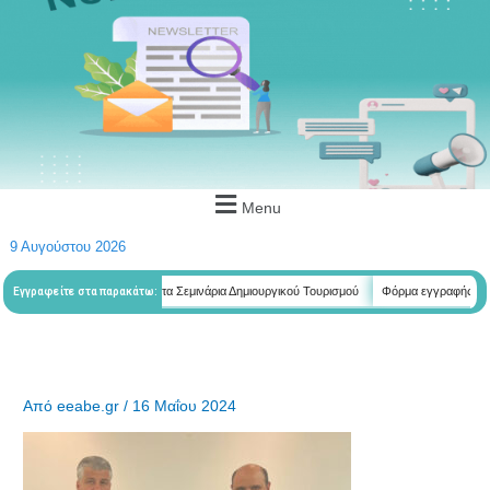
Menu
9 Αυγούστου 2026
τητών
Φόρμα εγγραφής στα Σεμινάρια Δημιουργικού Τουρισμού
Φόρμα εγγραφής στα ε
Εγγραφείτε στα παρακάτω:
Από
eeabe.gr
/
16 Μαΐου 2024