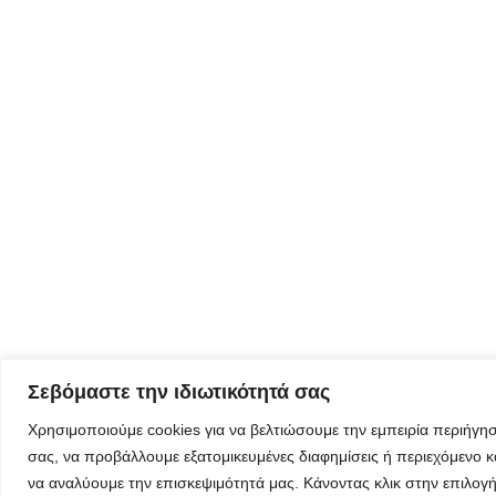
Φόρμα
εγγραφής για
τον
δημιουργικό
τουρισμό
Φόρμα
εγγραφής
στα
εργαστήρια
δημιυοργικού
Σεβόμαστε την ιδιωτικότητά σας
τουρισμού
Χρησιμοποιούμε cookies για να βελτιώσουμε την εμπειρία περιήγη
σας, να προβάλλουμε εξατομικευμένες διαφημίσεις ή περιεχόμενο κ
να αναλύουμε την επισκεψιμότητά μας. Κάνοντας κλικ στην επιλογ