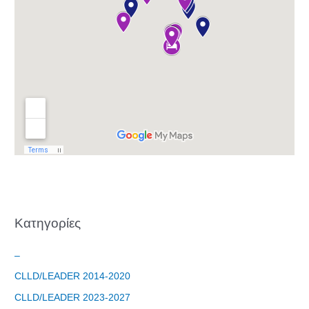
Φόρμα
εγγραφής
στο
Θεματικό
Εργαστήρι: "
Kατηγορίες
Τα μνημεία
μας είναι
σημεία
–
αναφοράς
CLLD/LEADER 2014-2020
της
CLLD/LEADER 2023-2027
ταυτότητάς