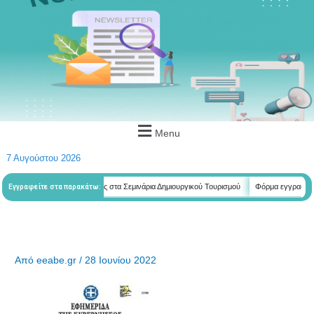
Menu
7 Αυγούστου 2026
λετητών
Φόρμα εγγραφής στα Σεμινάρια Δημιουργικού Τουρισμού
Φόρμα εγγραφής στ
Εγγραφείτε στα παρακάτω:
Από
eeabe.gr
/
28 Ιουνίου 2022