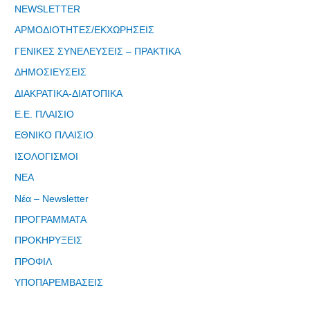
μας"
NEWSLETTER
ΑΡΜΟΔΙΟΤΗΤΕΣ/ΕΚΧΩΡΗΣΕΙΣ
ΓΕΝΙΚΕΣ ΣΥΝΕΛΕΥΣΕΙΣ – ΠΡΑΚΤΙΚΑ
ΔΗΜΟΣΙΕΥΣΕΙΣ
Εγγραφείτε
ΔΙΑΚΡΑΤΙΚΑ-ΔΙΑΤΟΠΙΚΑ
εδω για να
Ε.Ε. ΠΛΑΙΣΙΟ
λαμβάνεται
ΕΘΝΙΚΟ ΠΛΑΙΣΙΟ
όλα τα νέα
της
ΙΣΟΛΟΓΙΣΜΟΙ
εταιρείας
ΝΕΑ
μας
Νέα – Newsletter
ΠΡΟΓΡΑΜΜΑΤΑ
ΠΡΟΚΗΡΥΞΕΙΣ
ΠΡΟΦΙΛ
Eγγραφείτε
ΥΠΟΠΑΡΕΜΒΑΣΕΙΣ
εδώ στο
μητρώο