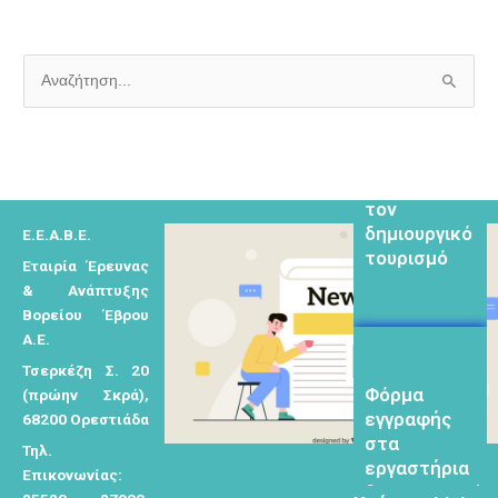
μελετητών
Α
ν
Φόρμα
α
εγγραφής για
ζ
τον
ή
δημιουργικό
Ε.Ε.Α.Β.Ε.
τ
τουρισμό
Εταιρία Έρευνας
η
& Ανάπτυξης
σ
Βορείου Έβρου
η
Α.Ε.
γ
Τσερκέζη Σ. 20
Φόρμα
ι
(πρώην Σκρά),
εγγραφής
α
68200 Ορεστιάδα
στα
:
Τηλ.
εργαστήρια
Επικονωνίας:
δημιυοργικού