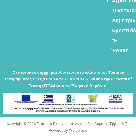
Αγροτικό
Συνεταιρ
Εγγραφείτε
εδω για να
Δημητρι
λαμβάνεται
Ορεστιά
όλα τα νέα
της
”Η
εταιρείας
Ένωση”
μας
Ο ιστότοπος συγχρηματοδοτείται στο πλαίσιο του Τοπικού
Προγράμματος CLLD/LEADER του ΠΑΑ 2014-2020 από την Ευρωπαϊκή
Ένωση (ΕΓΤΑΑ) και το Ελληνικό Δημόσιο.
Eγγραφείτε
εδώ στο
μητρώο
μελετητών
Copyright © 2026 Εταιρεία Έρευνας και Ανάπτυξης Βορείου Έβρου Α.Ε. |
Powered by Wordpress