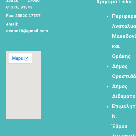
25520 27900,
Χρήσιμα Links:
τουρισμού
81376, 81343
Fax: 25520 27757
Περιφέρε
email:
Ανατολικ
eeabe18@gmail.com
Μακεδον
Φόρμα
εγγραφής
και
στο
Θράκης
Θεματικό
Εργαστήρι: "
Δήμος
Τα μνημεία
Ορεστιά
μας είναι
σημεία
Δήμος
αναφοράς
Διδυμοτε
της
ταυτότητάς
Επιμελητ
μας"
Ν.
Έβρου