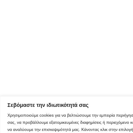
Φόρμα
εγγραφής για
τον
δημιουργικό
τουρισμό
Φόρμα
εγγραφής
στα
εργαστήρια
δημιυοργικού
Σεβόμαστε την ιδιωτικότητά σας
τουρισμού
Χρησιμοποιούμε cookies για να βελτιώσουμε την εμπειρία περιήγη
σας, να προβάλλουμε εξατομικευμένες διαφημίσεις ή περιεχόμενο κ
να αναλύουμε την επισκεψιμότητά μας. Κάνοντας κλικ στην επιλογ