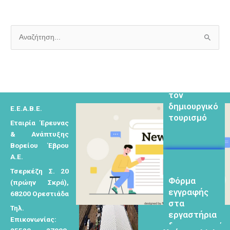
μελετητών
Α
ν
Φόρμα
α
εγγραφής για
ζ
τον
ή
δημιουργικό
Ε.Ε.Α.Β.Ε.
τ
τουρισμό
Εταιρία Έρευνας
η
& Ανάπτυξης
σ
Βορείου Έβρου
η
Α.Ε.
γ
Τσερκέζη Σ. 20
Φόρμα
ι
(πρώην Σκρά),
εγγραφής
α
68200 Ορεστιάδα
στα
:
εργαστήρια
Τηλ.
δημιυοργικού
Επικονωνίας: