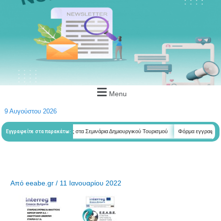
Menu
9 Αυγούστου 2026
λετητών
Φόρμα εγγραφής στα Σεμινάρια Δημιουργικού Τουρισμού
Φόρμα εγγραφής στα
Εγγραφείτε στα παρακάτω:
Από
eeabe.gr
/
11 Ιανουαρίου 2022