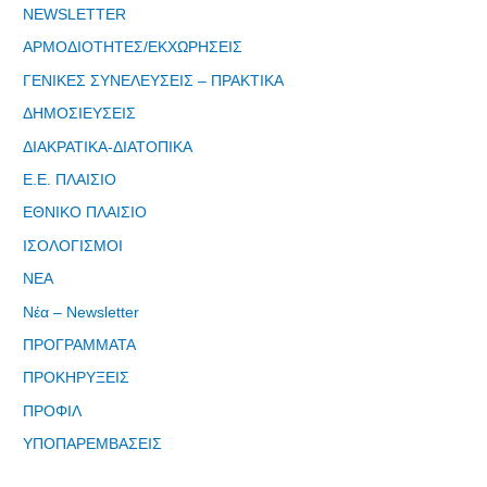
μας"
NEWSLETTER
ΑΡΜΟΔΙΟΤΗΤΕΣ/ΕΚΧΩΡΗΣΕΙΣ
ΓΕΝΙΚΕΣ ΣΥΝΕΛΕΥΣΕΙΣ – ΠΡΑΚΤΙΚΑ
ΔΗΜΟΣΙΕΥΣΕΙΣ
Εγγραφείτε
ΔΙΑΚΡΑΤΙΚΑ-ΔΙΑΤΟΠΙΚΑ
εδω για να
Ε.Ε. ΠΛΑΙΣΙΟ
λαμβάνεται
ΕΘΝΙΚΟ ΠΛΑΙΣΙΟ
όλα τα νέα
της
ΙΣΟΛΟΓΙΣΜΟΙ
εταιρείας
ΝΕΑ
μας
Νέα – Newsletter
ΠΡΟΓΡΑΜΜΑΤΑ
ΠΡΟΚΗΡΥΞΕΙΣ
ΠΡΟΦΙΛ
Eγγραφείτε
εδώ στο
ΥΠΟΠΑΡΕΜΒΑΣΕΙΣ
μητρώο