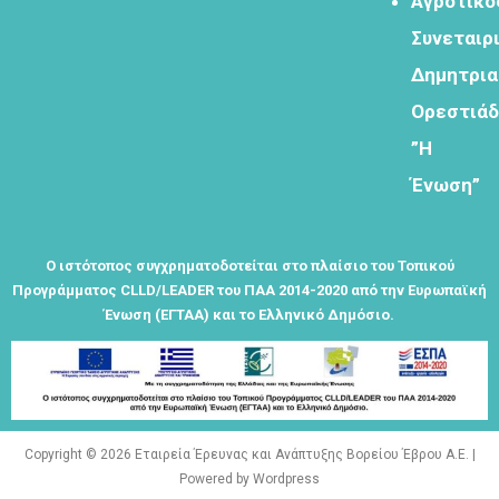
Αγροτικό
Συνεταιρ
Εγγραφείτε
εδω για να
Δημητρι
λαμβάνεται
Ορεστιά
όλα τα νέα
της
”Η
εταιρείας
Ένωση”
μας
Ο ιστότοπος συγχρηματοδοτείται στο πλαίσιο του Τοπικού
Προγράμματος CLLD/LEADER του ΠΑΑ 2014-2020 από την Ευρωπαϊκή
Ένωση (ΕΓΤΑΑ) και το Ελληνικό Δημόσιο.
Eγγραφείτε
εδώ στο
μητρώο
μελετητών
Copyright © 2026 Εταιρεία Έρευνας και Ανάπτυξης Βορείου Έβρου Α.Ε. |
Powered by Wordpress