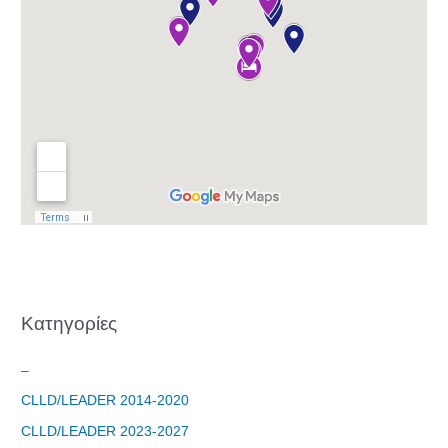
Φόρμα
εγγραφής
στο
Θεματικό
Εργαστήρι: "
Kατηγορίες
Τα μνημεία
μας είναι
σημεία
–
αναφοράς
CLLD/LEADER 2014-2020
της
CLLD/LEADER 2023-2027
ταυτότητάς