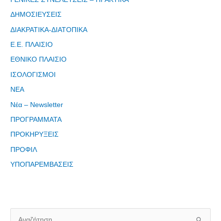
ΔΗΜΟΣΙΕΥΣΕΙΣ
Φόρμα
ΔΙΑΚΡΑΤΙΚΑ-ΔΙΑΤΟΠΙΚΑ
εγγραφής
στο
Ε.Ε. ΠΛΑΙΣΙΟ
Θεματικό
ΕΘΝΙΚΟ ΠΛΑΙΣΙΟ
Εργαστήρι: "
Τα μνημεία
ΙΣΟΛΟΓΙΣΜΟΙ
μας είναι
ΝΕΑ
σημεία
Νέα – Newsletter
αναφοράς
της
ΠΡΟΓΡΑΜΜΑΤΑ
ταυτότητάς
ΠΡΟΚΗΡΥΞΕΙΣ
μας"
ΠΡΟΦΙΛ
ΥΠΟΠΑΡΕΜΒΑΣΕΙΣ
Εγγραφείτε
εδω για να