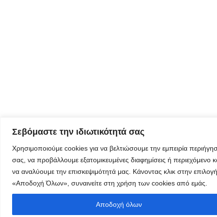
μας
Eγγραφείτε
εδώ στο
μητρώο
μελετητών
Σεβόμαστε την ιδιωτικότητά σας
Χρησιμοποιούμε cookies για να βελτιώσουμε την εμπειρία περιήγη
Φόρμα
σας, να προβάλλουμε εξατομικευμένες διαφημίσεις ή περιεχόμενο κ
εγγραφής για
να αναλύουμε την επισκεψιμότητά μας. Κάνοντας κλικ στην επιλογ
τον
δημιουργικό
«Αποδοχή Όλων», συναινείτε στη χρήση των cookies από εμάς.
τουρισμό
Αποδοχή όλων