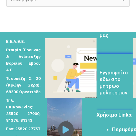
λαμβάνεται
Α
όλα τα νέα
ν
της
α
εταιρείας
ζ
μας
ή
Ε.Ε.Α.Β.Ε.
τ
Εταιρία Έρευνας
η
& Ανάπτυξης
σ
Βορείου Έβρου
Eγγραφείτε
η
Α.Ε.
εδώ στο
γ
μητρώο
Τσερκέζη Σ. 20
ι
μελετητών
(πρώην Σκρά),
α
68200 Ορεστιάδα
:
Τηλ.
Επικονωνίας:
25520 27900,
Χρήσιμα Links:
81376, 81343
Φόρμα
Fax: 25520 27757
εγγραφής για
Περιφέρε
τον