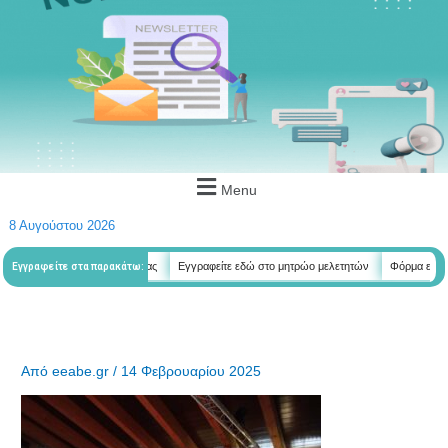
Menu
8 Αυγούστου 2026
ται όλα τα νέα της εταιρείας
Εγγραφείτε εδώ στο μητρώο μελετητών
Φόρμα εγγραφής
Εγγραφείτε στα παρακάτω:
Από
eeabe.gr
/
14 Φεβρουαρίου 2025