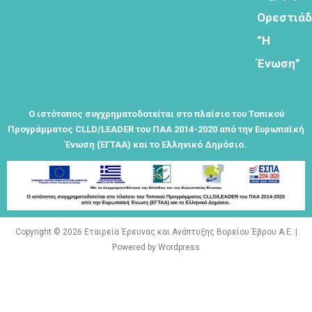
Θεματικό
Ορεστιά
Εργαστήρι: "
”Η
Τα μνημεία
μας είναι
Ένωση”
σημεία
αναφοράς
της
Ο ιστότοπος συγχρηματοδοτείται στο πλαίσιο του Τοπικού
ταυτότητάς
Προγράμματος CLLD/LEADER του ΠΑΑ 2014-2020 από την Ευρωπαϊκή
μας"
Ένωση (ΕΓΤΑΑ) και το Ελληνικό Δημόσιο.
Εγγραφείτε
Copyright © 2026 Εταιρεία Έρευνας και Ανάπτυξης Βορείου Έβρου Α.Ε. |
εδω για να
Powered by Wordpress
λαμβάνεται
όλα τα νέα
της
εταιρείας