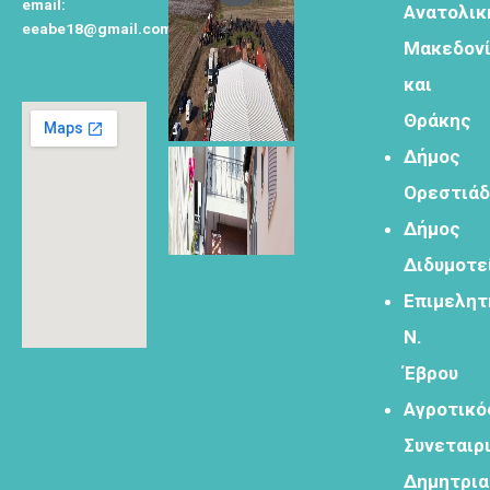
email:
Ανατολικ
δημιουργικό
eeabe18@gmail.com
τουρισμό
Μακεδον
και
Θράκης
Δήμος
Φόρμα
Ορεστιά
εγγραφής
Δήμος
στα
εργαστήρια
Διδυμοτε
δημιυοργικού
Επιμελητ
τουρισμού
Ν.
Έβρου
Αγροτικό
Φόρμα
Συνεταιρ
εγγραφής
Δημητρι
στο