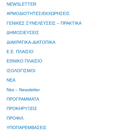
μας"
NEWSLETTER
ΑΡΜΟΔΙΟΤΗΤΕΣ/ΕΚΧΩΡΗΣΕΙΣ
ΓΕΝΙΚΕΣ ΣΥΝΕΛΕΥΣΕΙΣ – ΠΡΑΚΤΙΚΑ
ΔΗΜΟΣΙΕΥΣΕΙΣ
Εγγραφείτε
ΔΙΑΚΡΑΤΙΚΑ-ΔΙΑΤΟΠΙΚΑ
εδω για να
Ε.Ε. ΠΛΑΙΣΙΟ
λαμβάνεται
όλα τα νέα
ΕΘΝΙΚΟ ΠΛΑΙΣΙΟ
της
ΙΣΟΛΟΓΙΣΜΟΙ
εταιρείας
ΝΕΑ
μας
Νέα – Newsletter
ΠΡΟΓΡΑΜΜΑΤΑ
ΠΡΟΚΗΡΥΞΕΙΣ
ΠΡΟΦΙΛ
Eγγραφείτε
εδώ στο
ΥΠΟΠΑΡΕΜΒΑΣΕΙΣ
μητρώο