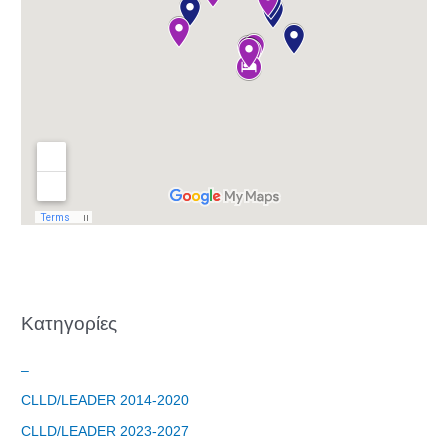
Φόρμα
εγγραφής
στο
Θεματικό
Εργαστήρι: "
Τα μνημεία
Kατηγορίες
μας είναι
σημεία
–
αναφοράς
CLLD/LEADER 2014-2020
της
ταυτότητάς
CLLD/LEADER 2023-2027