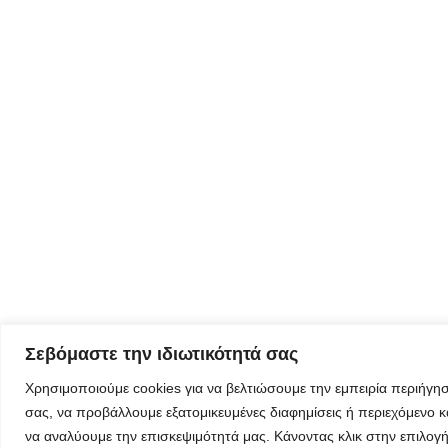
Φόρμα
εγγραφής για
τον
δημιουργικό
τουρισμό
Φόρμα
εγγραφής
στα
εργαστήρια
δημιυοργικού
Σεβόμαστε την ιδιωτικότητά σας
τουρισμού
Χρησιμοποιούμε cookies για να βελτιώσουμε την εμπειρία περιήγη
σας, να προβάλλουμε εξατομικευμένες διαφημίσεις ή περιεχόμενο κ
να αναλύουμε την επισκεψιμότητά μας. Κάνοντας κλικ στην επιλογ