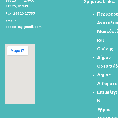
25520 27900,
Χρήσιμα Links:
81376, 81343
Fax: 25520 27757
Περιφέρε
email:
Ανατολικ
eeabe18@gmail.com
Μακεδον
Φόρμα
εγγραφής
και
στο
Θράκης
Θεματικό
Εργαστήρι: "
Δήμος
Τα μνημεία
Ορεστιά
μας είναι
σημεία
Δήμος
αναφοράς
Διδυμοτε
της
ταυτότητάς
Επιμελητ
μας"
Ν.
Έβρου