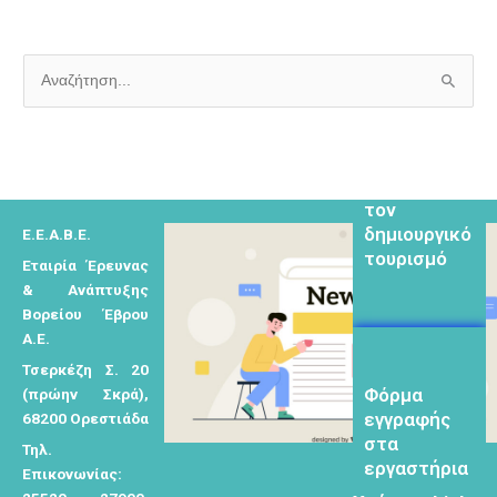
μελετητών
Α
ν
Φόρμα
α
εγγραφής για
ζ
τον
ή
δημιουργικό
τουρισμό
Ε.Ε.Α.Β.Ε.
τ
Εταιρία Έρευνας
η
& Ανάπτυξης
σ
Βορείου Έβρου
η
Α.Ε.
γ
Τσερκέζη Σ. 20
Φόρμα
ι
(πρώην Σκρά),
εγγραφής
α
68200 Ορεστιάδα
στα
εργαστήρια
:
Τηλ.
δημιυοργικού
Επικονωνίας:
τουρισμού