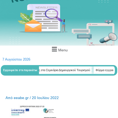
Menu
7 Αυγούστου 2026
ετητών
Φόρμα εγγραφής στα Σεμινάρια Δημιουργικού Τουρισμού
Φόρμα εγγραφής στα 
Εγγραφείτε στα παρακάτω:
Από
eeabe.gr
/
20 Ιουλίου 2022